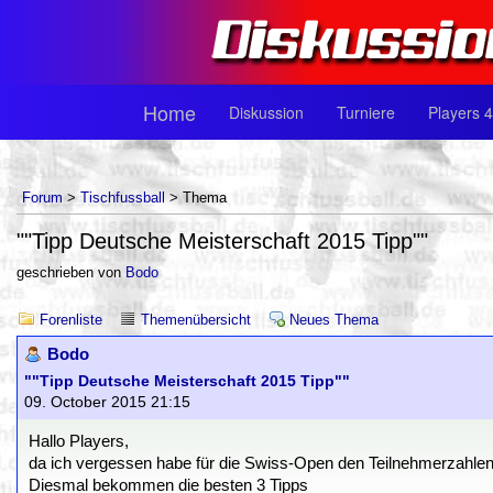
Home
Diskussion
Turniere
Players 4
Forum
>
Tischfussball
> Thema
""Tipp Deutsche Meisterschaft 2015 Tipp""
geschrieben von
Bodo
Forenliste
Themenübersicht
Neues Thema
Bodo
""Tipp Deutsche Meisterschaft 2015 Tipp""
09. October 2015 21:15
Hallo Players,
da ich vergessen habe für die Swiss-Open den Teilnehmerzahlen-
Diesmal bekommen die besten 3 Tipps