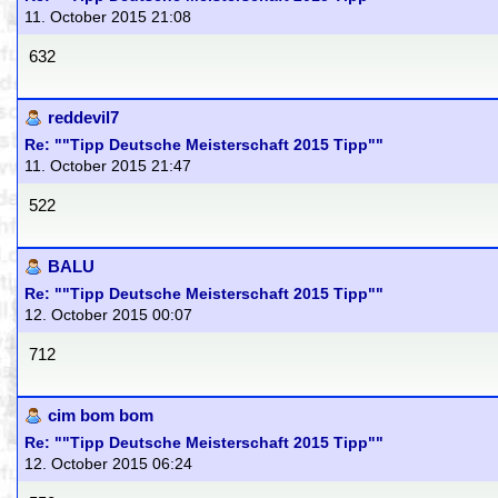
11. October 2015 21:08
632
reddevil7
Re: ""Tipp Deutsche Meisterschaft 2015 Tipp""
11. October 2015 21:47
522
BALU
Re: ""Tipp Deutsche Meisterschaft 2015 Tipp""
12. October 2015 00:07
712
cim bom bom
Re: ""Tipp Deutsche Meisterschaft 2015 Tipp""
12. October 2015 06:24