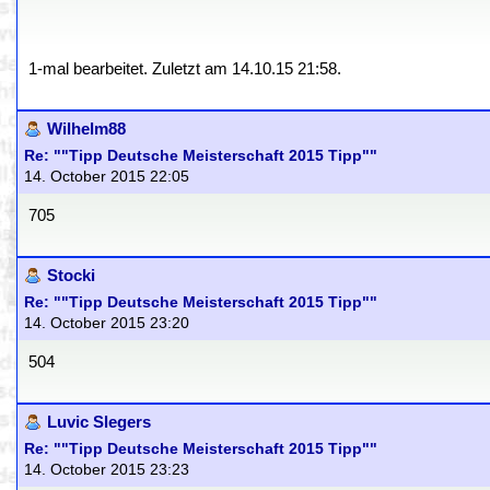
1-mal bearbeitet. Zuletzt am 14.10.15 21:58.
Wilhelm88
Re: ""Tipp Deutsche Meisterschaft 2015 Tipp""
14. October 2015 22:05
705
Stocki
Re: ""Tipp Deutsche Meisterschaft 2015 Tipp""
14. October 2015 23:20
504
Luvic Slegers
Re: ""Tipp Deutsche Meisterschaft 2015 Tipp""
14. October 2015 23:23