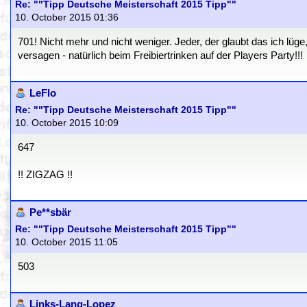
Re: ""Tipp Deutsche Meisterschaft 2015 Tipp""
10. October 2015 01:36
701! Nicht mehr und nicht weniger. Jeder, der glaubt das ich lüg
versagen - natürlich beim Freibiertrinken auf der Players Party!!!
LeFlo
Re: ""Tipp Deutsche Meisterschaft 2015 Tipp""
10. October 2015 10:09
647
!! ZIGZAG !!
Pe**sbär
Re: ""Tipp Deutsche Meisterschaft 2015 Tipp""
10. October 2015 11:05
503
Links-Lang-Lopez