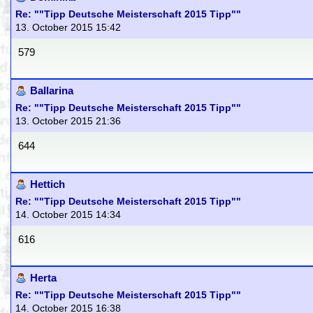
Re: ""Tipp Deutsche Meisterschaft 2015 Tipp""
13. October 2015 15:42
579
Ballarina
Re: ""Tipp Deutsche Meisterschaft 2015 Tipp""
13. October 2015 21:36
644
Hettich
Re: ""Tipp Deutsche Meisterschaft 2015 Tipp""
14. October 2015 14:34
616
Herta
Re: ""Tipp Deutsche Meisterschaft 2015 Tipp""
14. October 2015 16:38