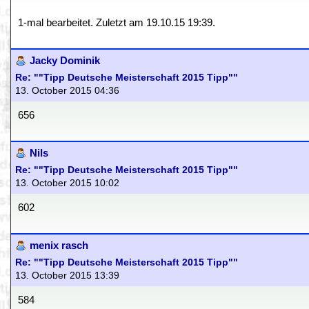
1-mal bearbeitet. Zuletzt am 19.10.15 19:39.
Jacky Dominik
Re: ""Tipp Deutsche Meisterschaft 2015 Tipp""
13. October 2015 04:36
656
Nils
Re: ""Tipp Deutsche Meisterschaft 2015 Tipp""
13. October 2015 10:02
602
menix rasch
Re: ""Tipp Deutsche Meisterschaft 2015 Tipp""
13. October 2015 13:39
584