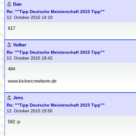
Dan
Re: ""Tipp Deutsche Meisterschaft 2015 Tipp""
12. October 2015 14:10
617
Volker
Re: ""Tipp Deutsche Meisterschaft 2015 Tipp""
12. October 2015 18:42
484
www.kickercrewbonn.de
Jens
Re: ""Tipp Deutsche Meisterschaft 2015 Tipp""
12. October 2015 19:50
582 :p