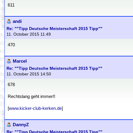
611
andi
Re: ""Tipp Deutsche Meisterschaft 2015 Tipp""
11. October 2015 11:49
470
Marcel
Re: ""Tipp Deutsche Meisterschaft 2015 Tipp""
11. October 2015 14:50
678
Rechtslang geht immer!!
[
www.kicker-club-kerken.de
]
DannyZ
Re: ""Tipp Deutsche Meisterschaft 2015 Tipp""