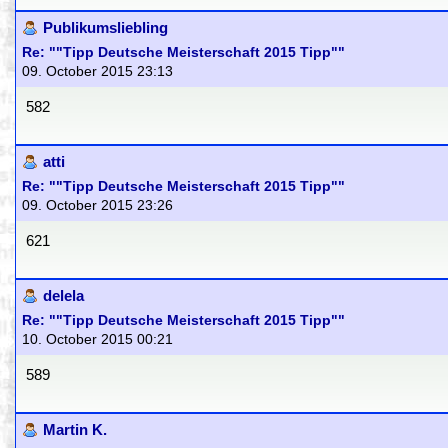
Publikumsliebling
Re: ""Tipp Deutsche Meisterschaft 2015 Tipp""
09. October 2015 23:13
582
atti
Re: ""Tipp Deutsche Meisterschaft 2015 Tipp""
09. October 2015 23:26
621
delela
Re: ""Tipp Deutsche Meisterschaft 2015 Tipp""
10. October 2015 00:21
589
Martin K.