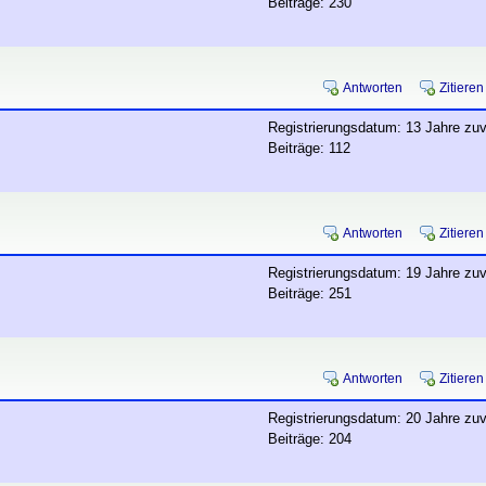
Beiträge: 230
Antworten
Zitieren
Registrierungsdatum: 13 Jahre zuv
Beiträge: 112
Antworten
Zitieren
Registrierungsdatum: 19 Jahre zuv
Beiträge: 251
Antworten
Zitieren
Registrierungsdatum: 20 Jahre zuv
Beiträge: 204