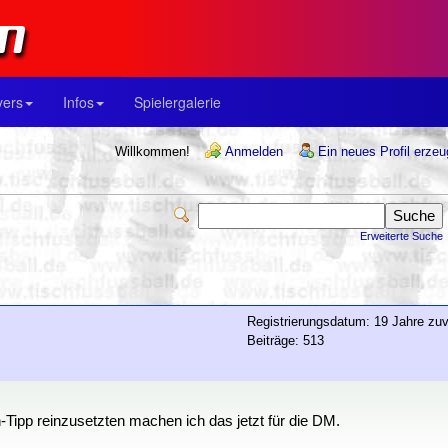
yers
Infos
Spielergalerie
Willkommen!
Anmelden
Ein neues Profil erze
Erweiterte Suche
Registrierungsdatum: 19 Jahre zuv
Beiträge: 513
Tipp reinzusetzten machen ich das jetzt für die DM.