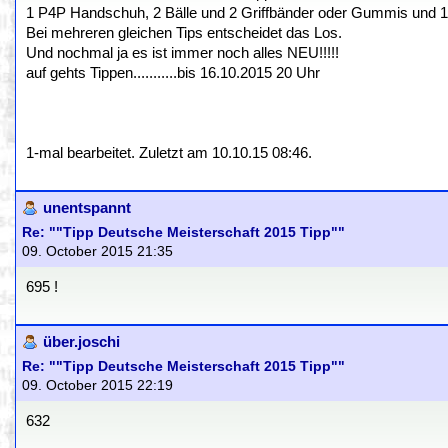
1 P4P Handschuh, 2 Bälle und 2 Griffbänder oder Gummis und 1
Bei mehreren gleichen Tips entscheidet das Los.
Und nochmal ja es ist immer noch alles NEU!!!!!
auf gehts Tippen...........bis 16.10.2015 20 Uhr
1-mal bearbeitet. Zuletzt am 10.10.15 08:46.
unentspannt
Re: ""Tipp Deutsche Meisterschaft 2015 Tipp""
09. October 2015 21:35
695 !
über.joschi
Re: ""Tipp Deutsche Meisterschaft 2015 Tipp""
09. October 2015 22:19
632