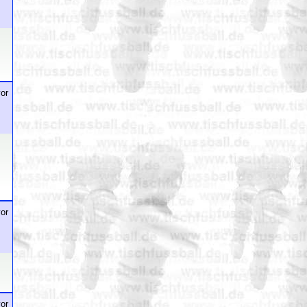
or
or
or