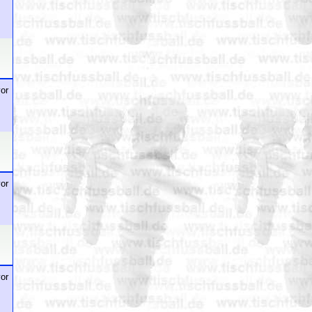
or
or
or