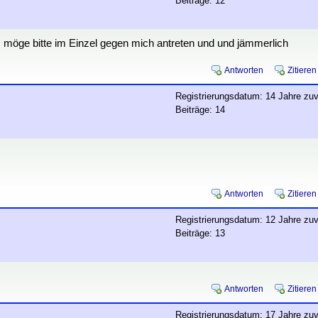
Beiträge: 12
e, möge bitte im Einzel gegen mich antreten und und jämmerlich
Antworten
Zitieren
Registrierungsdatum: 14 Jahre zuv
Beiträge: 14
Antworten
Zitieren
Registrierungsdatum: 12 Jahre zuv
Beiträge: 13
Antworten
Zitieren
Registrierungsdatum: 17 Jahre zuv