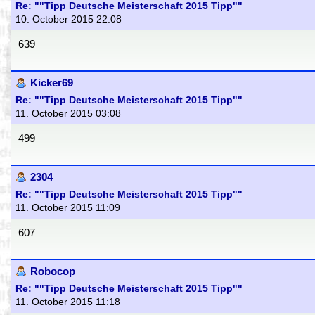
Re: ""Tipp Deutsche Meisterschaft 2015 Tipp""
10. October 2015 22:08
639
Kicker69
Re: ""Tipp Deutsche Meisterschaft 2015 Tipp""
11. October 2015 03:08
499
2304
Re: ""Tipp Deutsche Meisterschaft 2015 Tipp""
11. October 2015 11:09
607
Robocop
Re: ""Tipp Deutsche Meisterschaft 2015 Tipp""
11. October 2015 11:18