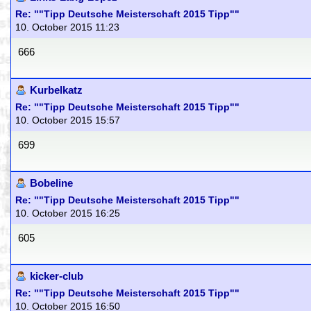
Re: ""Tipp Deutsche Meisterschaft 2015 Tipp""
10. October 2015 11:23
666
Kurbelkatz
Re: ""Tipp Deutsche Meisterschaft 2015 Tipp""
10. October 2015 15:57
699
Bobeline
Re: ""Tipp Deutsche Meisterschaft 2015 Tipp""
10. October 2015 16:25
605
kicker-club
Re: ""Tipp Deutsche Meisterschaft 2015 Tipp""
10. October 2015 16:50