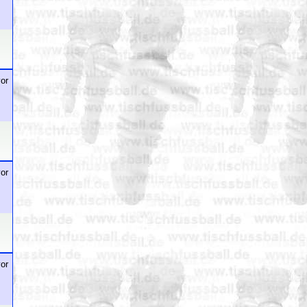
or
or
or