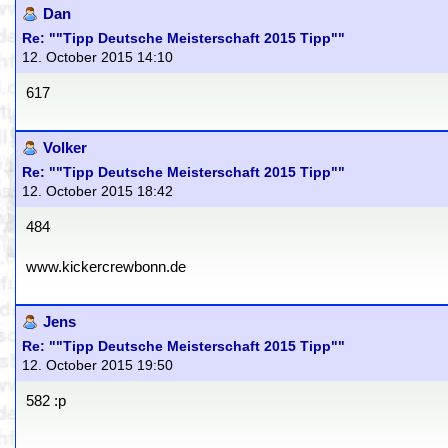
Dan
Re: ""Tipp Deutsche Meisterschaft 2015 Tipp""
12. October 2015 14:10
617
Volker
Re: ""Tipp Deutsche Meisterschaft 2015 Tipp""
12. October 2015 18:42
484
www.kickercrewbonn.de
Jens
Re: ""Tipp Deutsche Meisterschaft 2015 Tipp""
12. October 2015 19:50
582 :p