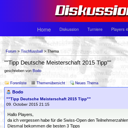
Home
Diskussion
Turniere
Players 4
Forum
>
Tischfussball
> Thema
""Tipp Deutsche Meisterschaft 2015 Tipp""
geschrieben von
Bodo
Forenliste
Themenübersicht
Neues Thema
Bodo
""Tipp Deutsche Meisterschaft 2015 Tipp""
09. October 2015 21:15
Hallo Players,
da ich vergessen habe für die Swiss-Open den Teilnehmerzahlen-
Diesmal bekommen die besten 3 Tipps