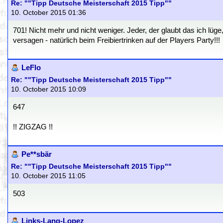
Re: ""Tipp Deutsche Meisterschaft 2015 Tipp""
10. October 2015 01:36
701! Nicht mehr und nicht weniger. Jeder, der glaubt das ich lüg
versagen - natürlich beim Freibiertrinken auf der Players Party!!!
LeFlo
Re: ""Tipp Deutsche Meisterschaft 2015 Tipp""
10. October 2015 10:09
647
!! ZIGZAG !!
Pe**sbär
Re: ""Tipp Deutsche Meisterschaft 2015 Tipp""
10. October 2015 11:05
503
Links-Lang-Lopez