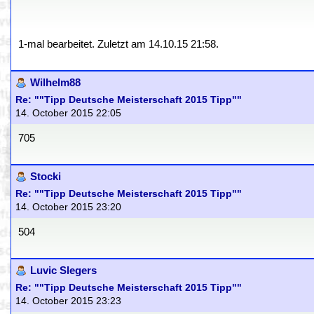
1-mal bearbeitet. Zuletzt am 14.10.15 21:58.
Wilhelm88
Re: ""Tipp Deutsche Meisterschaft 2015 Tipp""
14. October 2015 22:05
705
Stocki
Re: ""Tipp Deutsche Meisterschaft 2015 Tipp""
14. October 2015 23:20
504
Luvic Slegers
Re: ""Tipp Deutsche Meisterschaft 2015 Tipp""
14. October 2015 23:23