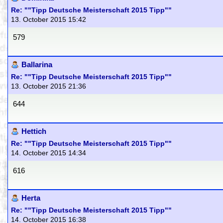
Re: ""Tipp Deutsche Meisterschaft 2015 Tipp""
13. October 2015 15:42
579
Ballarina
Re: ""Tipp Deutsche Meisterschaft 2015 Tipp""
13. October 2015 21:36
644
Hettich
Re: ""Tipp Deutsche Meisterschaft 2015 Tipp""
14. October 2015 14:34
616
Herta
Re: ""Tipp Deutsche Meisterschaft 2015 Tipp""
14. October 2015 16:38