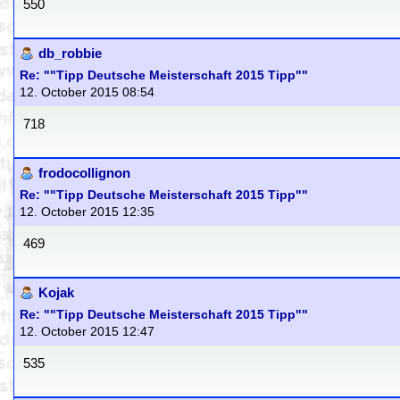
550
db_robbie
Re: ""Tipp Deutsche Meisterschaft 2015 Tipp""
12. October 2015 08:54
718
frodocollignon
Re: ""Tipp Deutsche Meisterschaft 2015 Tipp""
12. October 2015 12:35
469
Kojak
Re: ""Tipp Deutsche Meisterschaft 2015 Tipp""
12. October 2015 12:47
535