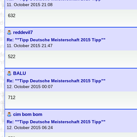
11. October 2015 21:08
632
reddevil7
Re: ""Tipp Deutsche Meisterschaft 2015 Tipp""
11. October 2015 21:47
522
BALU
Re: ""Tipp Deutsche Meisterschaft 2015 Tipp""
12. October 2015 00:07
712
cim bom bom
Re: ""Tipp Deutsche Meisterschaft 2015 Tipp""
12. October 2015 06:24