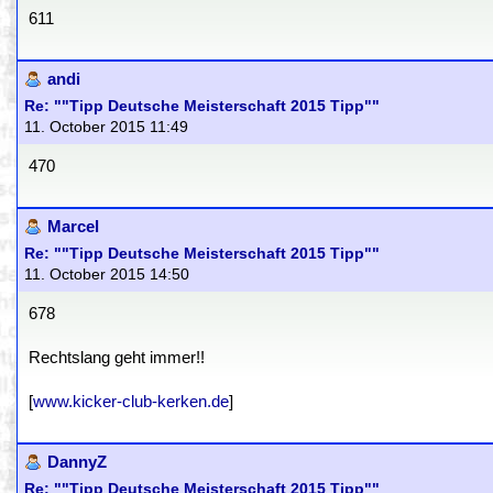
611
andi
Re: ""Tipp Deutsche Meisterschaft 2015 Tipp""
11. October 2015 11:49
470
Marcel
Re: ""Tipp Deutsche Meisterschaft 2015 Tipp""
11. October 2015 14:50
678
Rechtslang geht immer!!
[
www.kicker-club-kerken.de
]
DannyZ
Re: ""Tipp Deutsche Meisterschaft 2015 Tipp""