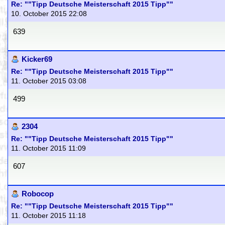
Re: ""Tipp Deutsche Meisterschaft 2015 Tipp""
10. October 2015 22:08
639
Kicker69
Re: ""Tipp Deutsche Meisterschaft 2015 Tipp""
11. October 2015 03:08
499
2304
Re: ""Tipp Deutsche Meisterschaft 2015 Tipp""
11. October 2015 11:09
607
Robocop
Re: ""Tipp Deutsche Meisterschaft 2015 Tipp""
11. October 2015 11:18