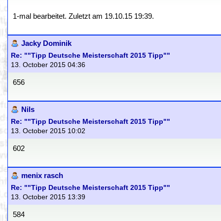
1-mal bearbeitet. Zuletzt am 19.10.15 19:39.
Jacky Dominik
Re: ""Tipp Deutsche Meisterschaft 2015 Tipp""
13. October 2015 04:36
656
Nils
Re: ""Tipp Deutsche Meisterschaft 2015 Tipp""
13. October 2015 10:02
602
menix rasch
Re: ""Tipp Deutsche Meisterschaft 2015 Tipp""
13. October 2015 13:39
584