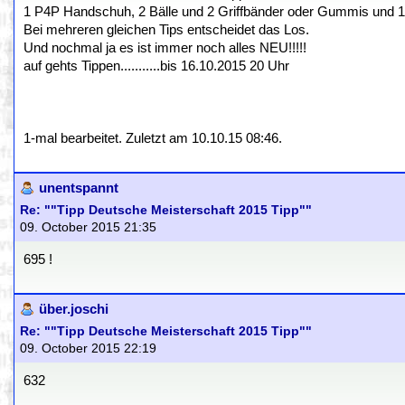
1 P4P Handschuh, 2 Bälle und 2 Griffbänder oder Gummis und 1
Bei mehreren gleichen Tips entscheidet das Los.
Und nochmal ja es ist immer noch alles NEU!!!!!
auf gehts Tippen...........bis 16.10.2015 20 Uhr
1-mal bearbeitet. Zuletzt am 10.10.15 08:46.
unentspannt
Re: ""Tipp Deutsche Meisterschaft 2015 Tipp""
09. October 2015 21:35
695 !
über.joschi
Re: ""Tipp Deutsche Meisterschaft 2015 Tipp""
09. October 2015 22:19
632