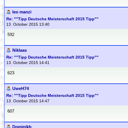
leo manzi
Re: ""Tipp Deutsche Meisterschaft 2015 Tipp""
13. October 2015 13:40
592
Niklaas
Re: ""Tipp Deutsche Meisterschaft 2015 Tipp""
13. October 2015 14:41
623
UweH74
Re: ""Tipp Deutsche Meisterschaft 2015 Tipp""
13. October 2015 14:47
607
Dominikb