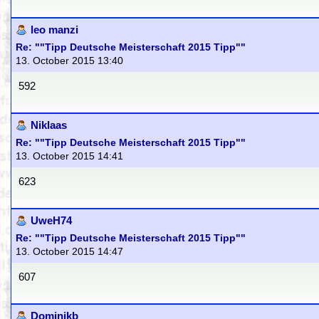
leo manzi
Re: ""Tipp Deutsche Meisterschaft 2015 Tipp""
13. October 2015 13:40
592
Niklaas
Re: ""Tipp Deutsche Meisterschaft 2015 Tipp""
13. October 2015 14:41
623
UweH74
Re: ""Tipp Deutsche Meisterschaft 2015 Tipp""
13. October 2015 14:47
607
Dominikb