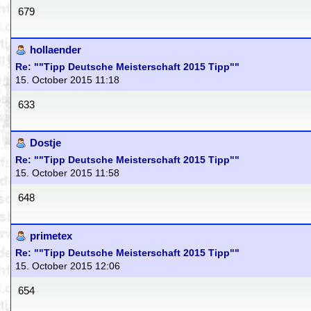
679
hollaender
Re: ""Tipp Deutsche Meisterschaft 2015 Tipp""
15. October 2015 11:18
633
Dostje
Re: ""Tipp Deutsche Meisterschaft 2015 Tipp""
15. October 2015 11:58
648
primetex
Re: ""Tipp Deutsche Meisterschaft 2015 Tipp""
15. October 2015 12:06
654