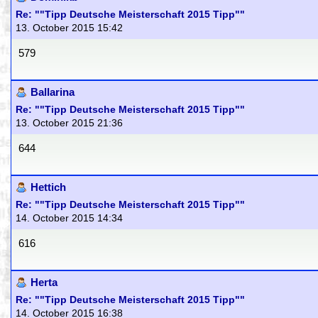
Re: ""Tipp Deutsche Meisterschaft 2015 Tipp""
13. October 2015 15:42
579
Ballarina
Re: ""Tipp Deutsche Meisterschaft 2015 Tipp""
13. October 2015 21:36
644
Hettich
Re: ""Tipp Deutsche Meisterschaft 2015 Tipp""
14. October 2015 14:34
616
Herta
Re: ""Tipp Deutsche Meisterschaft 2015 Tipp""
14. October 2015 16:38