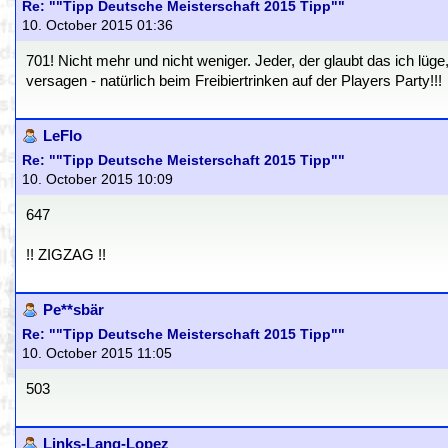
Re: ""Tipp Deutsche Meisterschaft 2015 Tipp""
10. October 2015 01:36
701! Nicht mehr und nicht weniger. Jeder, der glaubt das ich lüg
versagen - natürlich beim Freibiertrinken auf der Players Party!!!
LeFlo
Re: ""Tipp Deutsche Meisterschaft 2015 Tipp""
10. October 2015 10:09
647
!! ZIGZAG !!
Pe**sbär
Re: ""Tipp Deutsche Meisterschaft 2015 Tipp""
10. October 2015 11:05
503
Links-Lang-Lopez