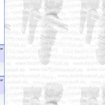
or
or