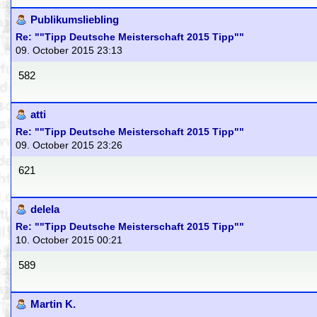
Publikumsliebling
Re: ""Tipp Deutsche Meisterschaft 2015 Tipp""
09. October 2015 23:13
582
atti
Re: ""Tipp Deutsche Meisterschaft 2015 Tipp""
09. October 2015 23:26
621
delela
Re: ""Tipp Deutsche Meisterschaft 2015 Tipp""
10. October 2015 00:21
589
Martin K.