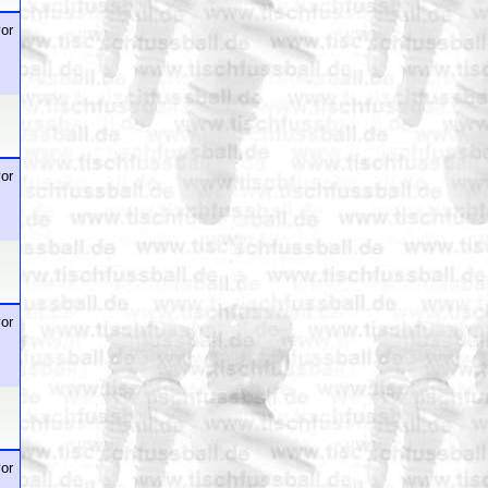
or
or
or
or