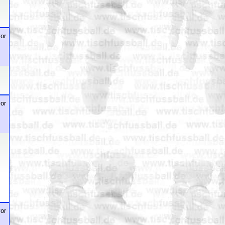
or
or
or