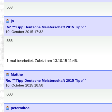
563
jo
Re: ""Tipp Deutsche Meisterschaft 2015 Tipp""
10. October 2015 17:32
555
1-mal bearbeitet. Zuletzt am 13.10.15 11:46.
Matthe
Re: ""Tipp Deutsche Meisterschaft 2015 Tipp""
10. October 2015 18:58
600.
petermitoe