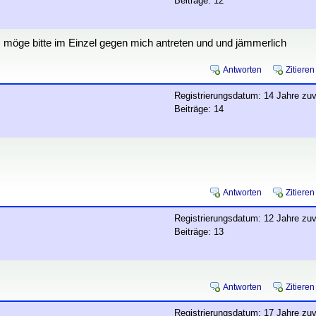
Beiträge: 12
e, möge bitte im Einzel gegen mich antreten und und jämmerlich
Antworten
Zitieren
Registrierungsdatum: 14 Jahre zuv
Beiträge: 14
Antworten
Zitieren
Registrierungsdatum: 12 Jahre zuv
Beiträge: 13
Antworten
Zitieren
Registrierungsdatum: 17 Jahre zuv