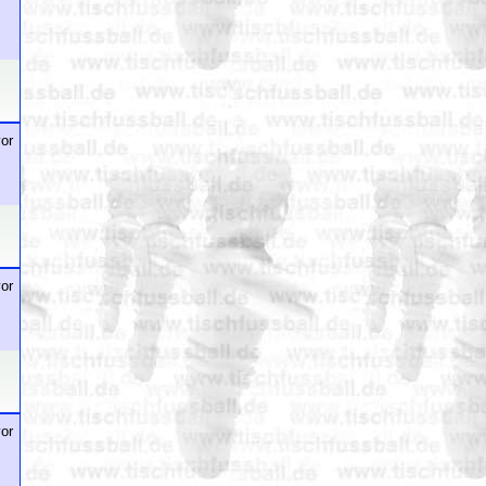
or
or
or