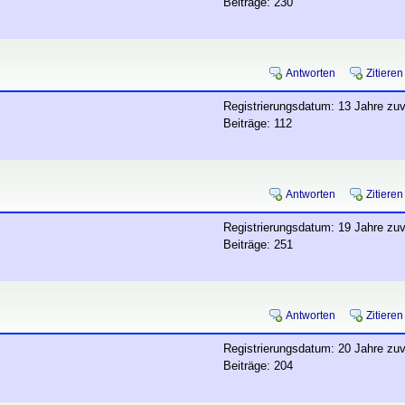
Beiträge: 230
Antworten
Zitieren
Registrierungsdatum: 13 Jahre zuv
Beiträge: 112
Antworten
Zitieren
Registrierungsdatum: 19 Jahre zuv
Beiträge: 251
Antworten
Zitieren
Registrierungsdatum: 20 Jahre zuv
Beiträge: 204