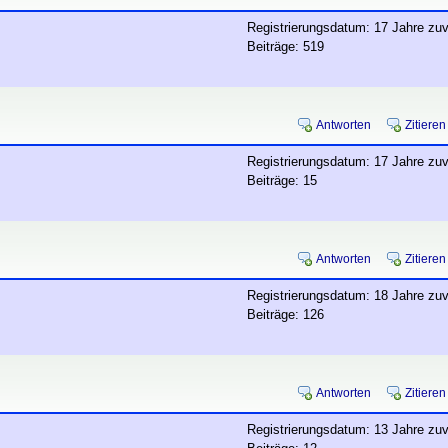
Registrierungsdatum: 17 Jahre zuv
Beiträge: 519
Antworten
Zitieren
Registrierungsdatum: 17 Jahre zuv
Beiträge: 15
Antworten
Zitieren
Registrierungsdatum: 18 Jahre zuv
Beiträge: 126
Antworten
Zitieren
Registrierungsdatum: 13 Jahre zuv