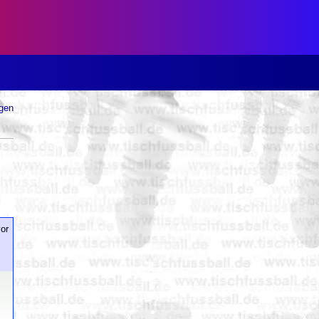
ugen
or