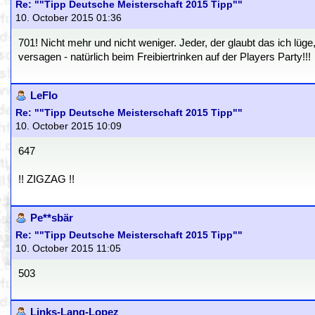
Re: ""Tipp Deutsche Meisterschaft 2015 Tipp""
10. October 2015 01:36
701! Nicht mehr und nicht weniger. Jeder, der glaubt das ich lüg
versagen - natürlich beim Freibiertrinken auf der Players Party!!!
LeFlo
Re: ""Tipp Deutsche Meisterschaft 2015 Tipp""
10. October 2015 10:09
647
!! ZIGZAG !!
Pe**sbär
Re: ""Tipp Deutsche Meisterschaft 2015 Tipp""
10. October 2015 11:05
503
Links-Lang-Lopez