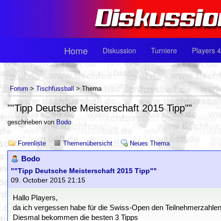
Home
Diskussion
Turniere
Players 4
Forum
>
Tischfussball
> Thema
""Tipp Deutsche Meisterschaft 2015 Tipp""
geschrieben von
Bodo
Forenliste
Themenübersicht
Neues Thema
Bodo
""Tipp Deutsche Meisterschaft 2015 Tipp""
09. October 2015 21:15
Hallo Players,
da ich vergessen habe für die Swiss-Open den Teilnehmerzahlen-
Diesmal bekommen die besten 3 Tipps