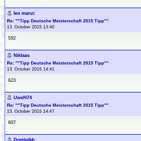
leo manzi
Re: ""Tipp Deutsche Meisterschaft 2015 Tipp""
13. October 2015 13:40
592
Niklaas
Re: ""Tipp Deutsche Meisterschaft 2015 Tipp""
13. October 2015 14:41
623
UweH74
Re: ""Tipp Deutsche Meisterschaft 2015 Tipp""
13. October 2015 14:47
607
Dominikb