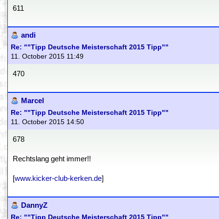
611
andi
Re: ""Tipp Deutsche Meisterschaft 2015 Tipp""
11. October 2015 11:49
470
Marcel
Re: ""Tipp Deutsche Meisterschaft 2015 Tipp""
11. October 2015 14:50
678
Rechtslang geht immer!!
[
www.kicker-club-kerken.de
]
DannyZ
Re: ""Tipp Deutsche Meisterschaft 2015 Tipp""