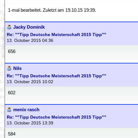
1-mal bearbeitet. Zuletzt am 19.10.15 19:39.
Jacky Dominik
Re: ""Tipp Deutsche Meisterschaft 2015 Tipp""
13. October 2015 04:36
656
Nils
Re: ""Tipp Deutsche Meisterschaft 2015 Tipp""
13. October 2015 10:02
602
menix rasch
Re: ""Tipp Deutsche Meisterschaft 2015 Tipp""
13. October 2015 13:39
584