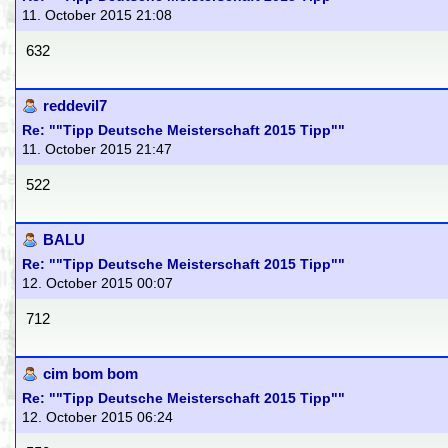
11. October 2015 21:08
632
reddevil7
Re: ""Tipp Deutsche Meisterschaft 2015 Tipp""
11. October 2015 21:47
522
BALU
Re: ""Tipp Deutsche Meisterschaft 2015 Tipp""
12. October 2015 00:07
712
cim bom bom
Re: ""Tipp Deutsche Meisterschaft 2015 Tipp""
12. October 2015 06:24