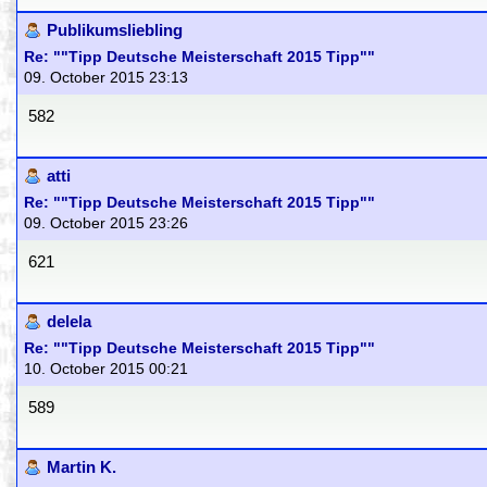
Publikumsliebling
Re: ""Tipp Deutsche Meisterschaft 2015 Tipp""
09. October 2015 23:13
582
atti
Re: ""Tipp Deutsche Meisterschaft 2015 Tipp""
09. October 2015 23:26
621
delela
Re: ""Tipp Deutsche Meisterschaft 2015 Tipp""
10. October 2015 00:21
589
Martin K.