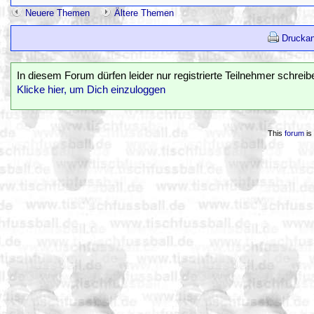
Neuere Themen
Ältere Themen
Druckan
In diesem Forum dürfen leider nur registrierte Teilnehmer schreib
Klicke hier, um Dich einzuloggen
This
forum
is