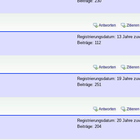
Beiträge: 230
Antworten
Zitieren
Registrierungsdatum: 13 Jahre zuv
Beiträge: 112
Antworten
Zitieren
Registrierungsdatum: 19 Jahre zuv
Beiträge: 251
Antworten
Zitieren
Registrierungsdatum: 20 Jahre zuv
Beiträge: 204