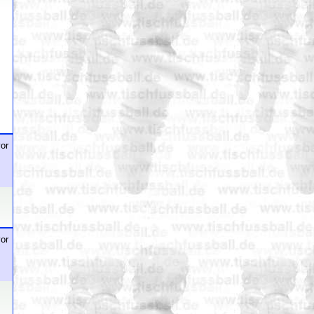
or
or