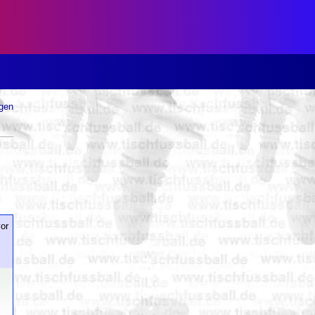
ugen
or