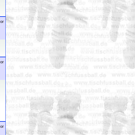
or
or
or