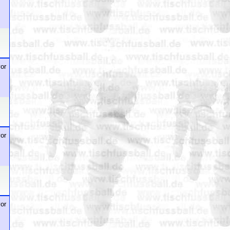
or
or
or