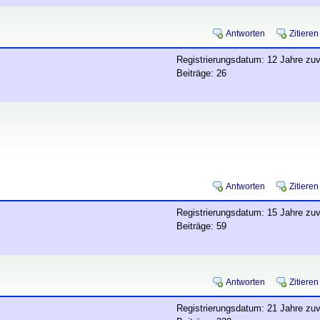
Antworten
Zitieren
Registrierungsdatum: 12 Jahre zuv
Beiträge: 26
Antworten
Zitieren
Registrierungsdatum: 15 Jahre zuv
Beiträge: 59
Antworten
Zitieren
Registrierungsdatum: 21 Jahre zuv