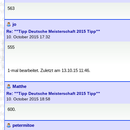
563
jo
Re: ""Tipp Deutsche Meisterschaft 2015 Tipp""
10. October 2015 17:32
555
1-mal bearbeitet. Zuletzt am 13.10.15 11:46.
Matthe
Re: ""Tipp Deutsche Meisterschaft 2015 Tipp""
10. October 2015 18:58
600.
petermitoe