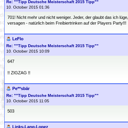
Re: ""Tipp Deutsche Meisterschaft 2015 Tipp""
10. October 2015 01:36
701! Nicht mehr und nicht weniger. Jeder, der glaubt das ich lüg
versagen - natürlich beim Freibiertrinken auf der Players Party!!!
LeFlo
Re: ""Tipp Deutsche Meisterschaft 2015 Tipp""
10. October 2015 10:09
647
!! ZIGZAG !!
Pe**sbär
Re: ""Tipp Deutsche Meisterschaft 2015 Tipp""
10. October 2015 11:05
503
Links-Lang-Lopez