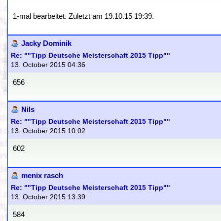
1-mal bearbeitet. Zuletzt am 19.10.15 19:39.
Jacky Dominik
Re: ""Tipp Deutsche Meisterschaft 2015 Tipp""
13. October 2015 04:36
656
Nils
Re: ""Tipp Deutsche Meisterschaft 2015 Tipp""
13. October 2015 10:02
602
menix rasch
Re: ""Tipp Deutsche Meisterschaft 2015 Tipp""
13. October 2015 13:39
584