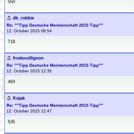
550
db_robbie
Re: ""Tipp Deutsche Meisterschaft 2015 Tipp""
12. October 2015 08:54
718
frodocollignon
Re: ""Tipp Deutsche Meisterschaft 2015 Tipp""
12. October 2015 12:35
469
Kojak
Re: ""Tipp Deutsche Meisterschaft 2015 Tipp""
12. October 2015 12:47
535