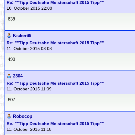
Re: ""Tipp Deutsche Meisterschaft 2015 Tipp""
10. October 2015 22:08
639
Kicker69
Re: ""Tipp Deutsche Meisterschaft 2015 Tipp""
11. October 2015 03:08
499
2304
Re: ""Tipp Deutsche Meisterschaft 2015 Tipp""
11. October 2015 11:09
607
Robocop
Re: ""Tipp Deutsche Meisterschaft 2015 Tipp""
11. October 2015 11:18