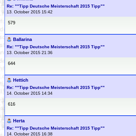
Re: ""Tipp Deutsche Meisterschaft 2015 Tipp""
13. October 2015 15:42
579
Ballarina
Re: ""Tipp Deutsche Meisterschaft 2015 Tipp""
13. October 2015 21:36
644
Hettich
Re: ""Tipp Deutsche Meisterschaft 2015 Tipp""
14. October 2015 14:34
616
Herta
Re: ""Tipp Deutsche Meisterschaft 2015 Tipp""
14. October 2015 16:38