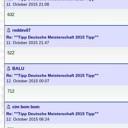
11. October 2015 21:08
632
reddevil7
Re: ""Tipp Deutsche Meisterschaft 2015 Tipp""
11. October 2015 21:47
522
BALU
Re: ""Tipp Deutsche Meisterschaft 2015 Tipp""
12. October 2015 00:07
712
cim bom bom
Re: ""Tipp Deutsche Meisterschaft 2015 Tipp""
12. October 2015 06:24