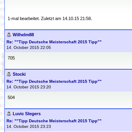
1-mal bearbeitet. Zuletzt am 14.10.15 21:58.
Wilhelm88
Re: ""Tipp Deutsche Meisterschaft 2015 Tipp""
14. October 2015 22:05
705
Stocki
Re: ""Tipp Deutsche Meisterschaft 2015 Tipp""
14. October 2015 23:20
504
Luvic Slegers
Re: ""Tipp Deutsche Meisterschaft 2015 Tipp""
14. October 2015 23:23