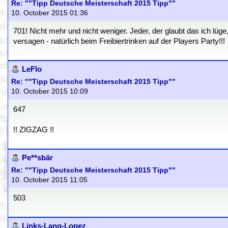
Re: ""Tipp Deutsche Meisterschaft 2015 Tipp""
10. October 2015 01:36
701! Nicht mehr und nicht weniger. Jeder, der glaubt das ich lüg
versagen - natürlich beim Freibiertrinken auf der Players Party!!!
LeFlo
Re: ""Tipp Deutsche Meisterschaft 2015 Tipp""
10. October 2015 10:09
647
!! ZIGZAG !!
Pe**sbär
Re: ""Tipp Deutsche Meisterschaft 2015 Tipp""
10. October 2015 11:05
503
Links-Lang-Lopez