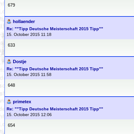
679
hollaender
Re: ""Tipp Deutsche Meisterschaft 2015 Tipp""
15. October 2015 11:18
633
Dostje
Re: ""Tipp Deutsche Meisterschaft 2015 Tipp""
15. October 2015 11:58
648
primetex
Re: ""Tipp Deutsche Meisterschaft 2015 Tipp""
15. October 2015 12:06
654