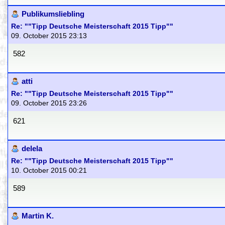
Publikumsliebling
Re: ""Tipp Deutsche Meisterschaft 2015 Tipp""
09. October 2015 23:13
582
atti
Re: ""Tipp Deutsche Meisterschaft 2015 Tipp""
09. October 2015 23:26
621
delela
Re: ""Tipp Deutsche Meisterschaft 2015 Tipp""
10. October 2015 00:21
589
Martin K.