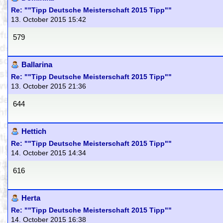
Re: ""Tipp Deutsche Meisterschaft 2015 Tipp""
13. October 2015 15:42
579
Ballarina
Re: ""Tipp Deutsche Meisterschaft 2015 Tipp""
13. October 2015 21:36
644
Hettich
Re: ""Tipp Deutsche Meisterschaft 2015 Tipp""
14. October 2015 14:34
616
Herta
Re: ""Tipp Deutsche Meisterschaft 2015 Tipp""
14. October 2015 16:38