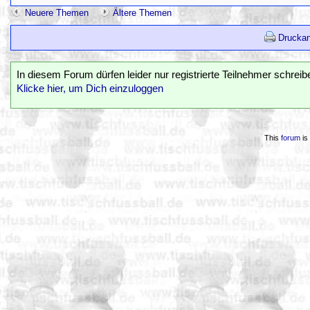
Neuere Themen
Ältere Themen
Druckan
In diesem Forum dürfen leider nur registrierte Teilnehmer schreib
Klicke hier, um Dich einzuloggen
This
forum
is