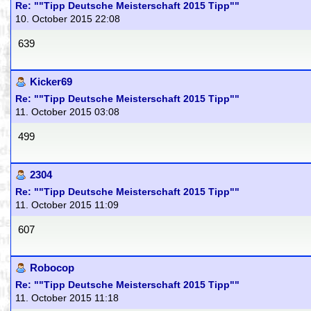
Re: ""Tipp Deutsche Meisterschaft 2015 Tipp""
10. October 2015 22:08
639
Kicker69
Re: ""Tipp Deutsche Meisterschaft 2015 Tipp""
11. October 2015 03:08
499
2304
Re: ""Tipp Deutsche Meisterschaft 2015 Tipp""
11. October 2015 11:09
607
Robocop
Re: ""Tipp Deutsche Meisterschaft 2015 Tipp""
11. October 2015 11:18