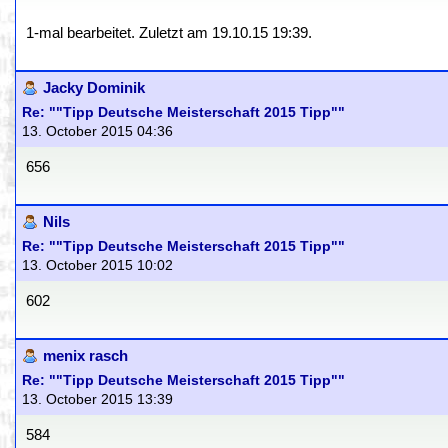
1-mal bearbeitet. Zuletzt am 19.10.15 19:39.
Jacky Dominik
Re: ""Tipp Deutsche Meisterschaft 2015 Tipp""
13. October 2015 04:36
656
Nils
Re: ""Tipp Deutsche Meisterschaft 2015 Tipp""
13. October 2015 10:02
602
menix rasch
Re: ""Tipp Deutsche Meisterschaft 2015 Tipp""
13. October 2015 13:39
584