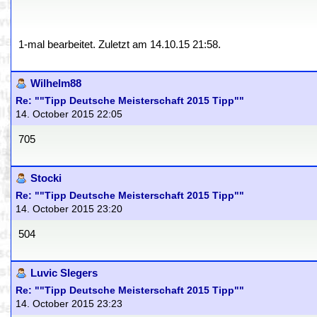
1-mal bearbeitet. Zuletzt am 14.10.15 21:58.
Wilhelm88
Re: ""Tipp Deutsche Meisterschaft 2015 Tipp""
14. October 2015 22:05
705
Stocki
Re: ""Tipp Deutsche Meisterschaft 2015 Tipp""
14. October 2015 23:20
504
Luvic Slegers
Re: ""Tipp Deutsche Meisterschaft 2015 Tipp""
14. October 2015 23:23