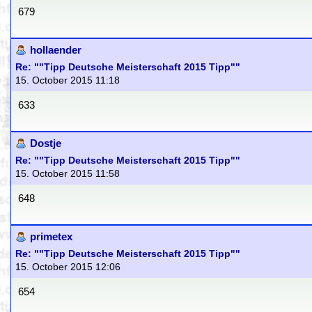
679
hollaender
Re: ""Tipp Deutsche Meisterschaft 2015 Tipp""
15. October 2015 11:18
633
Dostje
Re: ""Tipp Deutsche Meisterschaft 2015 Tipp""
15. October 2015 11:58
648
primetex
Re: ""Tipp Deutsche Meisterschaft 2015 Tipp""
15. October 2015 12:06
654