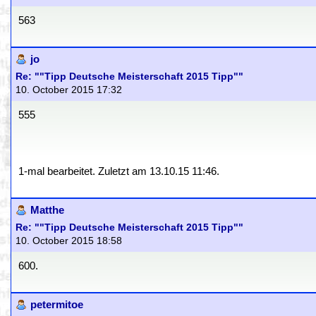
563
jo
Re: ""Tipp Deutsche Meisterschaft 2015 Tipp""
10. October 2015 17:32
555
1-mal bearbeitet. Zuletzt am 13.10.15 11:46.
Matthe
Re: ""Tipp Deutsche Meisterschaft 2015 Tipp""
10. October 2015 18:58
600.
petermitoe