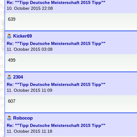
Re: ""Tipp Deutsche Meisterschaft 2015 Tipp""
10. October 2015 22:08
639
Kicker69
Re: ""Tipp Deutsche Meisterschaft 2015 Tipp""
11. October 2015 03:08
499
2304
Re: ""Tipp Deutsche Meisterschaft 2015 Tipp""
11. October 2015 11:09
607
Robocop
Re: ""Tipp Deutsche Meisterschaft 2015 Tipp""
11. October 2015 11:18