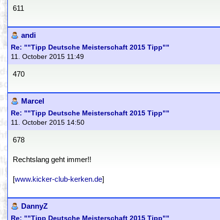
611
andi
Re: ""Tipp Deutsche Meisterschaft 2015 Tipp""
11. October 2015 11:49
470
Marcel
Re: ""Tipp Deutsche Meisterschaft 2015 Tipp""
11. October 2015 14:50
678
Rechtslang geht immer!!
[
www.kicker-club-kerken.de
]
DannyZ
Re: ""Tipp Deutsche Meisterschaft 2015 Tipp""