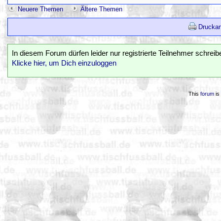
Neuere Themen
Ältere Themen
Druckan
In diesem Forum dürfen leider nur registrierte Teilnehmer schreib
Klicke hier, um Dich einzuloggen
This
forum
is