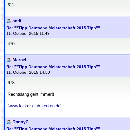
611
andi
Re: ""Tipp Deutsche Meisterschaft 2015 Tipp""
11. October 2015 11:49
470
Marcel
Re: ""Tipp Deutsche Meisterschaft 2015 Tipp""
11. October 2015 14:50
678
Rechtslang geht immer!!
[
www.kicker-club-kerken.de
]
DannyZ
Re: ""Tipp Deutsche Meisterschaft 2015 Tipp""