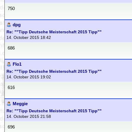
750
dpg
Re: ""Tipp Deutsche Meisterschaft 2015 Tipp""
14. October 2015 18:42
686
Flo1
Re: ""Tipp Deutsche Meisterschaft 2015 Tipp""
14. October 2015 19:02
616
Meggie
Re: ""Tipp Deutsche Meisterschaft 2015 Tipp""
14. October 2015 21:58
696