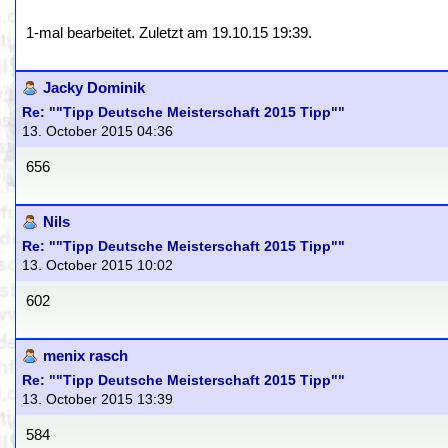
1-mal bearbeitet. Zuletzt am 19.10.15 19:39.
Jacky Dominik
Re: ""Tipp Deutsche Meisterschaft 2015 Tipp""
13. October 2015 04:36
656
Nils
Re: ""Tipp Deutsche Meisterschaft 2015 Tipp""
13. October 2015 10:02
602
menix rasch
Re: ""Tipp Deutsche Meisterschaft 2015 Tipp""
13. October 2015 13:39
584