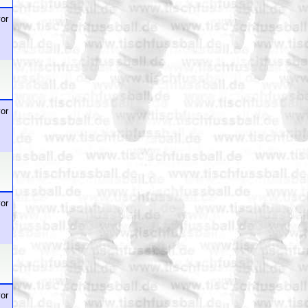
or
or
or
or