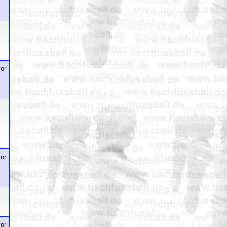
or
or
or