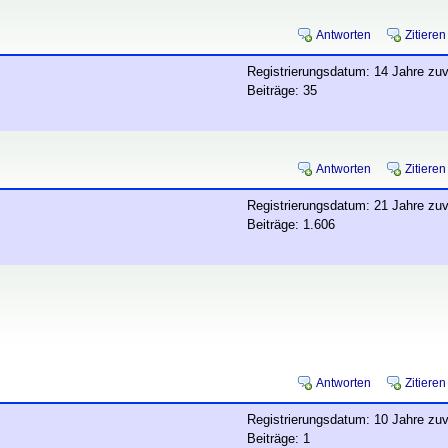
Antworten
Zitieren
Registrierungsdatum: 14 Jahre zuv
Beiträge: 35
Antworten
Zitieren
Registrierungsdatum: 21 Jahre zuv
Beiträge: 1.606
Antworten
Zitieren
Registrierungsdatum: 10 Jahre zuv
Beiträge: 1