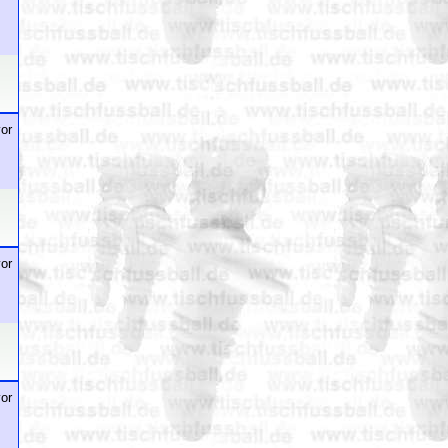
or
or
or