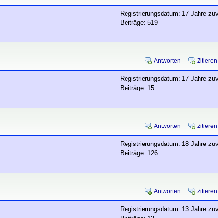
Registrierungsdatum: 17 Jahre zuv
Beiträge: 519
Antworten
Zitieren
Registrierungsdatum: 17 Jahre zuv
Beiträge: 15
Antworten
Zitieren
Registrierungsdatum: 18 Jahre zuv
Beiträge: 126
Antworten
Zitieren
Registrierungsdatum: 13 Jahre zuv