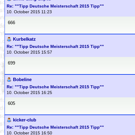
Re: ""Tipp Deutsche Meisterschaft 2015 Tipp""
10. October 2015 11:23
666
Kurbelkatz
Re: ""Tipp Deutsche Meisterschaft 2015 Tipp""
10. October 2015 15:57
699
Bobeline
Re: ""Tipp Deutsche Meisterschaft 2015 Tipp""
10. October 2015 16:25
605
kicker-club
Re: ""Tipp Deutsche Meisterschaft 2015 Tipp""
10. October 2015 16:50