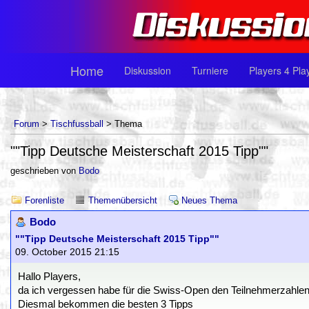
Home
Diskussion
Turniere
Players 4 Pla
Forum
>
Tischfussball
> Thema
""Tipp Deutsche Meisterschaft 2015 Tipp""
geschrieben von
Bodo
Forenliste
Themenübersicht
Neues Thema
Bodo
""Tipp Deutsche Meisterschaft 2015 Tipp""
09. October 2015 21:15
Hallo Players,
da ich vergessen habe für die Swiss-Open den Teilnehmerzahlen-
Diesmal bekommen die besten 3 Tipps