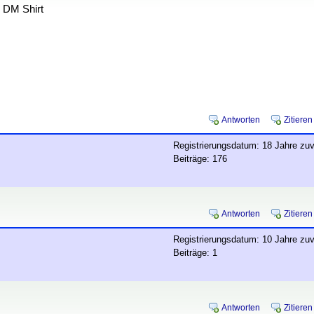
 DM Shirt
Antworten
Zitieren
Registrierungsdatum: 18 Jahre zuv
Beiträge: 176
Antworten
Zitieren
Registrierungsdatum: 10 Jahre zuv
Beiträge: 1
Antworten
Zitieren