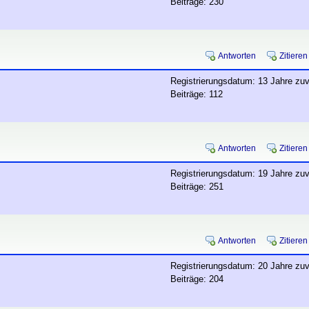
Beiträge: 230
Antworten
Zitieren
Registrierungsdatum: 13 Jahre zuv
Beiträge: 112
Antworten
Zitieren
Registrierungsdatum: 19 Jahre zuv
Beiträge: 251
Antworten
Zitieren
Registrierungsdatum: 20 Jahre zuv
Beiträge: 204