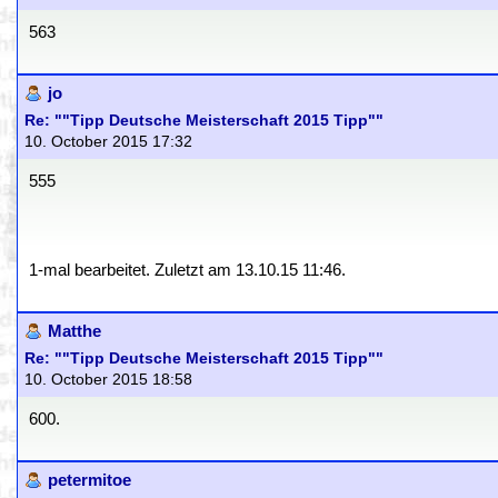
563
jo
Re: ""Tipp Deutsche Meisterschaft 2015 Tipp""
10. October 2015 17:32
555
1-mal bearbeitet. Zuletzt am 13.10.15 11:46.
Matthe
Re: ""Tipp Deutsche Meisterschaft 2015 Tipp""
10. October 2015 18:58
600.
petermitoe