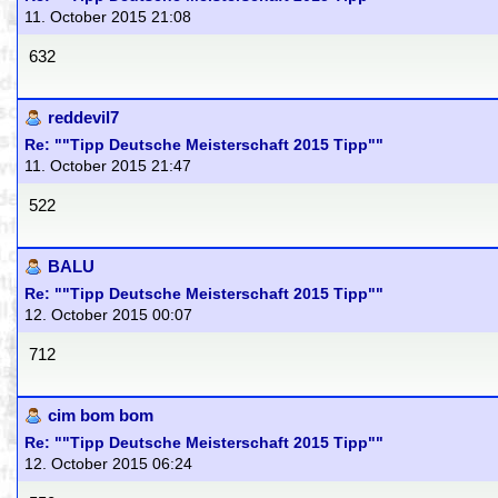
11. October 2015 21:08
632
reddevil7
Re: ""Tipp Deutsche Meisterschaft 2015 Tipp""
11. October 2015 21:47
522
BALU
Re: ""Tipp Deutsche Meisterschaft 2015 Tipp""
12. October 2015 00:07
712
cim bom bom
Re: ""Tipp Deutsche Meisterschaft 2015 Tipp""
12. October 2015 06:24