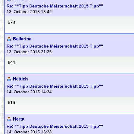
Re: ""Tipp Deutsche Meisterschaft 2015 Tipp""
13. October 2015 15:42
579
Ballarina
Re: ""Tipp Deutsche Meisterschaft 2015 Tipp""
13. October 2015 21:36
644
Hettich
Re: ""Tipp Deutsche Meisterschaft 2015 Tipp""
14. October 2015 14:34
616
Herta
Re: ""Tipp Deutsche Meisterschaft 2015 Tipp""
14. October 2015 16:38