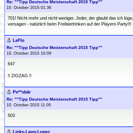
Re: ""Tipp Deutsche Meisterschaft 2015 Tipp""
10. October 2015 01:36
701! Nicht mehr und nicht weniger. Jeder, der glaubt das ich lüg
versagen - natürlich beim Freibiertrinken auf der Players Party!!!
LeFlo
Re: ""Tipp Deutsche Meisterschaft 2015 Tipp""
10. October 2015 10:09
647
!! ZIGZAG !!
Pe**sbär
Re: ""Tipp Deutsche Meisterschaft 2015 Tipp""
10. October 2015 11:05
503
Links-Lang-Lopez