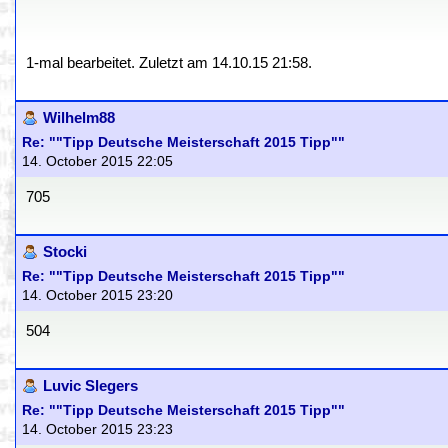
1-mal bearbeitet. Zuletzt am 14.10.15 21:58.
Wilhelm88
Re: ""Tipp Deutsche Meisterschaft 2015 Tipp""
14. October 2015 22:05
705
Stocki
Re: ""Tipp Deutsche Meisterschaft 2015 Tipp""
14. October 2015 23:20
504
Luvic Slegers
Re: ""Tipp Deutsche Meisterschaft 2015 Tipp""
14. October 2015 23:23