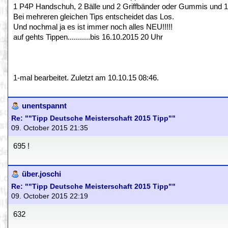
1 P4P Handschuh, 2 Bälle und 2 Griffbänder oder Gummis und 1
Bei mehreren gleichen Tips entscheidet das Los.
Und nochmal ja es ist immer noch alles NEU!!!!!
auf gehts Tippen...........bis 16.10.2015 20 Uhr
1-mal bearbeitet. Zuletzt am 10.10.15 08:46.
unentspannt
Re: ""Tipp Deutsche Meisterschaft 2015 Tipp""
09. October 2015 21:35
695 !
über.joschi
Re: ""Tipp Deutsche Meisterschaft 2015 Tipp""
09. October 2015 22:19
632