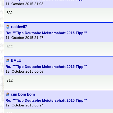
11. October 2015 21:08
632
reddevil7
Re: ""Tipp Deutsche Meisterschaft 2015 Tipp""
11. October 2015 21:47
522
BALU
Re: ""Tipp Deutsche Meisterschaft 2015 Tipp""
12. October 2015 00:07
712
cim bom bom
Re: ""Tipp Deutsche Meisterschaft 2015 Tipp""
12. October 2015 06:24