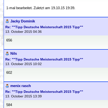
1-mal bearbeitet. Zuletzt am 19.10.15 19:39.
Jacky Dominik
Re: ""Tipp Deutsche Meisterschaft 2015 Tipp""
13. October 2015 04:36
656
Nils
Re: ""Tipp Deutsche Meisterschaft 2015 Tipp""
13. October 2015 10:02
602
menix rasch
Re: ""Tipp Deutsche Meisterschaft 2015 Tipp""
13. October 2015 13:39
584