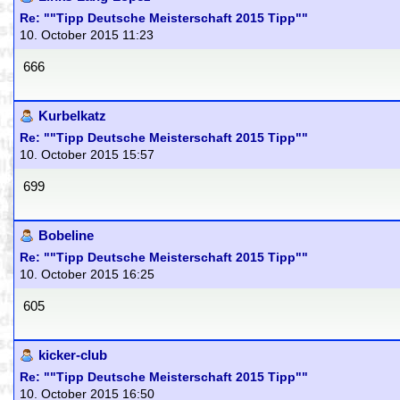
Re: ""Tipp Deutsche Meisterschaft 2015 Tipp""
10. October 2015 11:23
666
Kurbelkatz
Re: ""Tipp Deutsche Meisterschaft 2015 Tipp""
10. October 2015 15:57
699
Bobeline
Re: ""Tipp Deutsche Meisterschaft 2015 Tipp""
10. October 2015 16:25
605
kicker-club
Re: ""Tipp Deutsche Meisterschaft 2015 Tipp""
10. October 2015 16:50