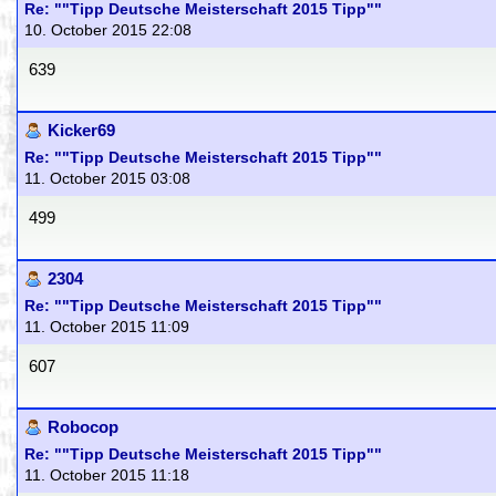
Re: ""Tipp Deutsche Meisterschaft 2015 Tipp""
10. October 2015 22:08
639
Kicker69
Re: ""Tipp Deutsche Meisterschaft 2015 Tipp""
11. October 2015 03:08
499
2304
Re: ""Tipp Deutsche Meisterschaft 2015 Tipp""
11. October 2015 11:09
607
Robocop
Re: ""Tipp Deutsche Meisterschaft 2015 Tipp""
11. October 2015 11:18