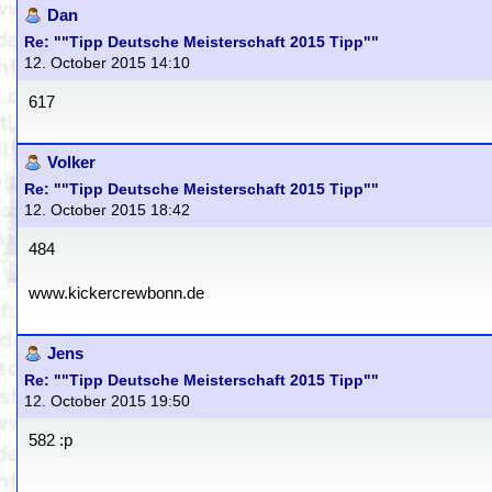
Dan
Re: ""Tipp Deutsche Meisterschaft 2015 Tipp""
12. October 2015 14:10
617
Volker
Re: ""Tipp Deutsche Meisterschaft 2015 Tipp""
12. October 2015 18:42
484
www.kickercrewbonn.de
Jens
Re: ""Tipp Deutsche Meisterschaft 2015 Tipp""
12. October 2015 19:50
582 :p