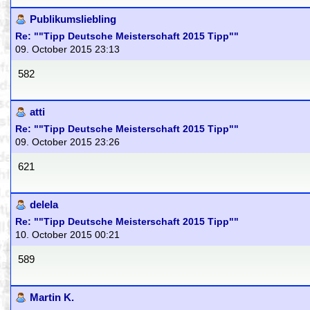
Publikumsliebling
Re: ""Tipp Deutsche Meisterschaft 2015 Tipp""
09. October 2015 23:13
582
atti
Re: ""Tipp Deutsche Meisterschaft 2015 Tipp""
09. October 2015 23:26
621
delela
Re: ""Tipp Deutsche Meisterschaft 2015 Tipp""
10. October 2015 00:21
589
Martin K.