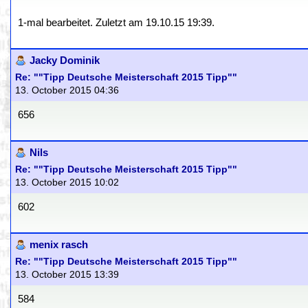
1-mal bearbeitet. Zuletzt am 19.10.15 19:39.
Jacky Dominik
Re: ""Tipp Deutsche Meisterschaft 2015 Tipp""
13. October 2015 04:36
656
Nils
Re: ""Tipp Deutsche Meisterschaft 2015 Tipp""
13. October 2015 10:02
602
menix rasch
Re: ""Tipp Deutsche Meisterschaft 2015 Tipp""
13. October 2015 13:39
584