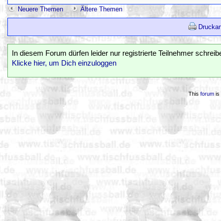
Neuere Themen
Ältere Themen
Druckan
In diesem Forum dürfen leider nur registrierte Teilnehmer schreib
Klicke hier, um Dich einzuloggen
This
forum
is