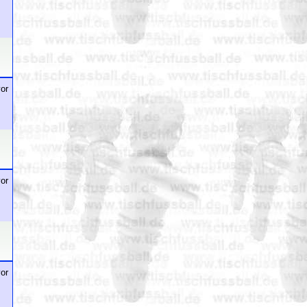
or
or
or