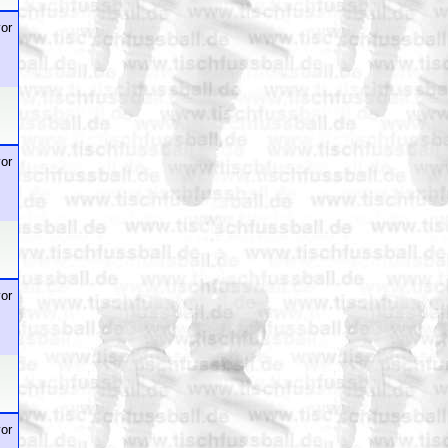
or
or
or
or