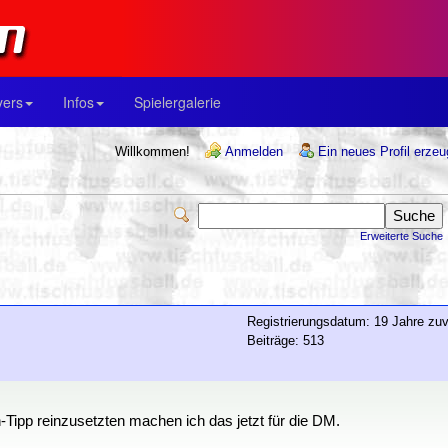
yers
Infos
Spielergalerie
Willkommen!
Anmelden
Ein neues Profil erze
Erweiterte Suche
Registrierungsdatum: 19 Jahre zuv
Beiträge: 513
Tipp reinzusetzten machen ich das jetzt für die DM.