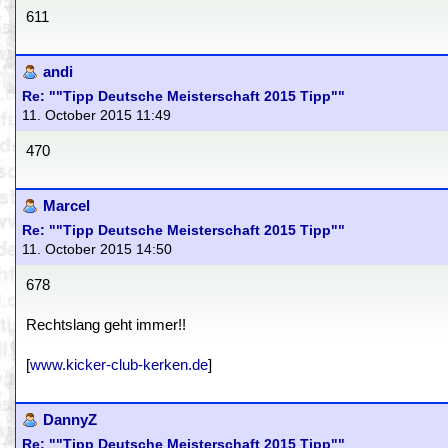
611
andi
Re: ""Tipp Deutsche Meisterschaft 2015 Tipp""
11. October 2015 11:49
470
Marcel
Re: ""Tipp Deutsche Meisterschaft 2015 Tipp""
11. October 2015 14:50
678
Rechtslang geht immer!!
[
www.kicker-club-kerken.de
]
DannyZ
Re: ""Tipp Deutsche Meisterschaft 2015 Tipp""