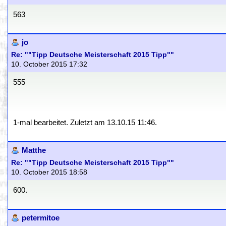
563
jo
Re: ""Tipp Deutsche Meisterschaft 2015 Tipp""
10. October 2015 17:32
555
1-mal bearbeitet. Zuletzt am 13.10.15 11:46.
Matthe
Re: ""Tipp Deutsche Meisterschaft 2015 Tipp""
10. October 2015 18:58
600.
petermitoe