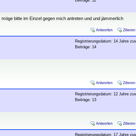
Beiträge: 12
e, möge bitte im Einzel gegen mich antreten und und jämmerlich
Antworten
Zitieren
Registrierungsdatum: 14 Jahre zuv
Beiträge: 14
Antworten
Zitieren
Registrierungsdatum: 12 Jahre zuv
Beiträge: 13
Antworten
Zitieren
Registrierungsdatum: 17 Jahre zuv