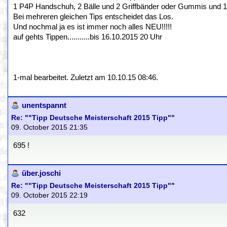
1 P4P Handschuh, 2 Bälle und 2 Griffbänder oder Gummis und 1
Bei mehreren gleichen Tips entscheidet das Los.
Und nochmal ja es ist immer noch alles NEU!!!!!
auf gehts Tippen...........bis 16.10.2015 20 Uhr
1-mal bearbeitet. Zuletzt am 10.10.15 08:46.
unentspannt
Re: ""Tipp Deutsche Meisterschaft 2015 Tipp""
09. October 2015 21:35
695 !
über.joschi
Re: ""Tipp Deutsche Meisterschaft 2015 Tipp""
09. October 2015 22:19
632