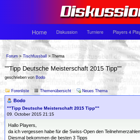
Home
Diskussion
Turniere
Players 4 Pla
Forum
>
Tischfussball
> Thema
""Tipp Deutsche Meisterschaft 2015 Tipp""
geschrieben von
Bodo
Forenliste
Themenübersicht
Neues Thema
Bodo
""Tipp Deutsche Meisterschaft 2015 Tipp""
09. October 2015 21:15
Hallo Players,
da ich vergessen habe für die Swiss-Open den Teilnehmerzahlen-
Diesmal bekommen die besten 3 Tipps