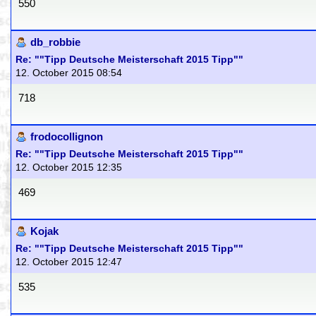
550
db_robbie
Re: ""Tipp Deutsche Meisterschaft 2015 Tipp""
12. October 2015 08:54
718
frodocollignon
Re: ""Tipp Deutsche Meisterschaft 2015 Tipp""
12. October 2015 12:35
469
Kojak
Re: ""Tipp Deutsche Meisterschaft 2015 Tipp""
12. October 2015 12:47
535