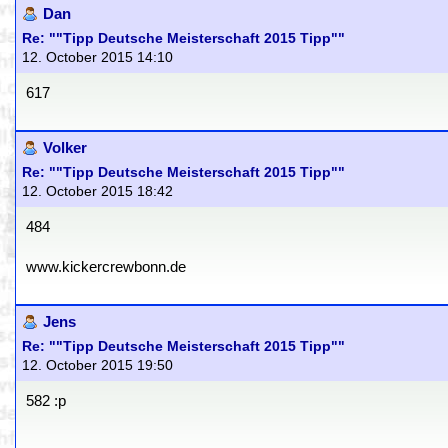
Dan
Re: ""Tipp Deutsche Meisterschaft 2015 Tipp""
12. October 2015 14:10
617
Volker
Re: ""Tipp Deutsche Meisterschaft 2015 Tipp""
12. October 2015 18:42
484
www.kickercrewbonn.de
Jens
Re: ""Tipp Deutsche Meisterschaft 2015 Tipp""
12. October 2015 19:50
582 :p