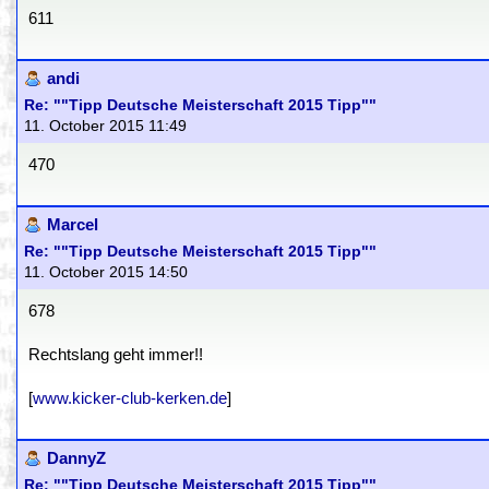
611
andi
Re: ""Tipp Deutsche Meisterschaft 2015 Tipp""
11. October 2015 11:49
470
Marcel
Re: ""Tipp Deutsche Meisterschaft 2015 Tipp""
11. October 2015 14:50
678
Rechtslang geht immer!!
[
www.kicker-club-kerken.de
]
DannyZ
Re: ""Tipp Deutsche Meisterschaft 2015 Tipp""