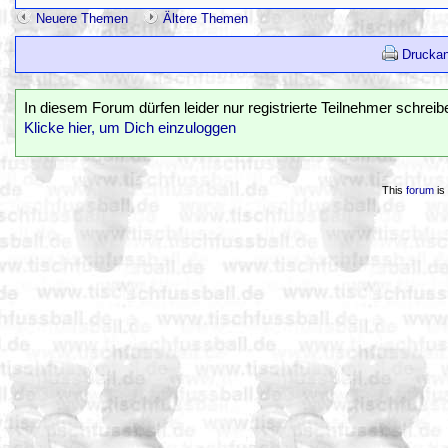
Neuere Themen
Ältere Themen
Druckan
In diesem Forum dürfen leider nur registrierte Teilnehmer schreib
Klicke hier, um Dich einzuloggen
This
forum
is