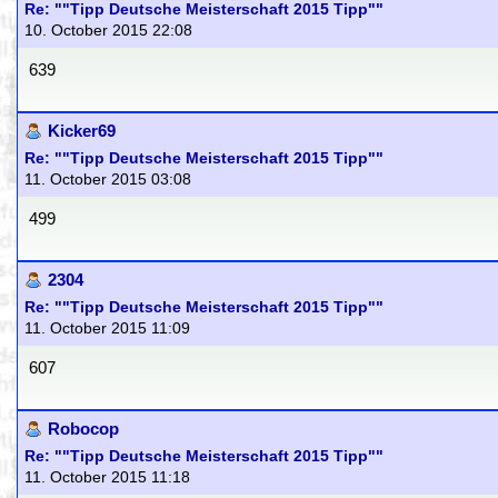
Re: ""Tipp Deutsche Meisterschaft 2015 Tipp""
10. October 2015 22:08
639
Kicker69
Re: ""Tipp Deutsche Meisterschaft 2015 Tipp""
11. October 2015 03:08
499
2304
Re: ""Tipp Deutsche Meisterschaft 2015 Tipp""
11. October 2015 11:09
607
Robocop
Re: ""Tipp Deutsche Meisterschaft 2015 Tipp""
11. October 2015 11:18