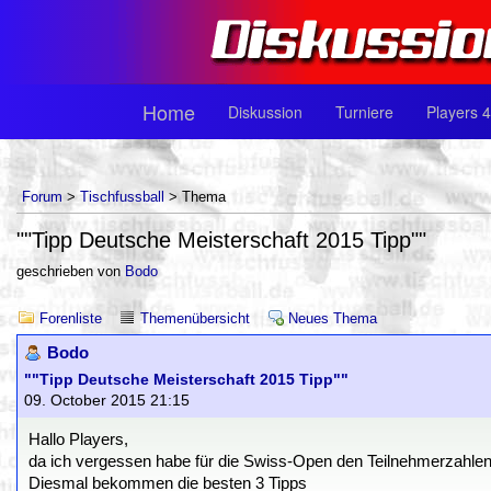
Home
Diskussion
Turniere
Players 4
Forum
>
Tischfussball
> Thema
""Tipp Deutsche Meisterschaft 2015 Tipp""
geschrieben von
Bodo
Forenliste
Themenübersicht
Neues Thema
Bodo
""Tipp Deutsche Meisterschaft 2015 Tipp""
09. October 2015 21:15
Hallo Players,
da ich vergessen habe für die Swiss-Open den Teilnehmerzahlen-
Diesmal bekommen die besten 3 Tipps