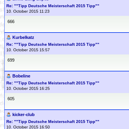
Re: ""Tipp Deutsche Meisterschaft 2015 Tipp""
10. October 2015 11:23
666
Kurbelkatz
Re: ""Tipp Deutsche Meisterschaft 2015 Tipp""
10. October 2015 15:57
699
Bobeline
Re: ""Tipp Deutsche Meisterschaft 2015 Tipp""
10. October 2015 16:25
605
kicker-club
Re: ""Tipp Deutsche Meisterschaft 2015 Tipp""
10. October 2015 16:50