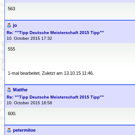
563
jo
Re: ""Tipp Deutsche Meisterschaft 2015 Tipp""
10. October 2015 17:32
555
1-mal bearbeitet. Zuletzt am 13.10.15 11:46.
Matthe
Re: ""Tipp Deutsche Meisterschaft 2015 Tipp""
10. October 2015 18:58
600.
petermitoe