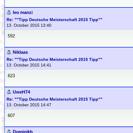
leo manzi
Re: ""Tipp Deutsche Meisterschaft 2015 Tipp""
13. October 2015 13:40
592
Niklaas
Re: ""Tipp Deutsche Meisterschaft 2015 Tipp""
13. October 2015 14:41
623
UweH74
Re: ""Tipp Deutsche Meisterschaft 2015 Tipp""
13. October 2015 14:47
607
Dominikb