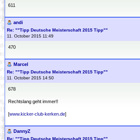
611
andi
Re: ""Tipp Deutsche Meisterschaft 2015 Tipp""
11. October 2015 11:49
470
Marcel
Re: ""Tipp Deutsche Meisterschaft 2015 Tipp""
11. October 2015 14:50
678
Rechtslang geht immer!!
[
www.kicker-club-kerken.de
]
DannyZ
Re: ""Tipp Deutsche Meisterschaft 2015 Tipp""