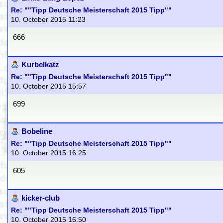
Re: ""Tipp Deutsche Meisterschaft 2015 Tipp""
10. October 2015 11:23
666
Kurbelkatz
Re: ""Tipp Deutsche Meisterschaft 2015 Tipp""
10. October 2015 15:57
699
Bobeline
Re: ""Tipp Deutsche Meisterschaft 2015 Tipp""
10. October 2015 16:25
605
kicker-club
Re: ""Tipp Deutsche Meisterschaft 2015 Tipp""
10. October 2015 16:50