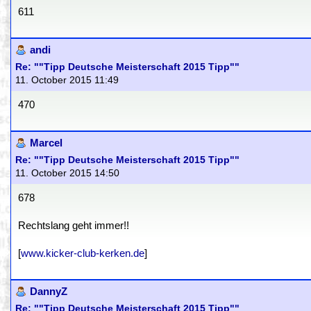
611
andi
Re: ""Tipp Deutsche Meisterschaft 2015 Tipp""
11. October 2015 11:49
470
Marcel
Re: ""Tipp Deutsche Meisterschaft 2015 Tipp""
11. October 2015 14:50
678
Rechtslang geht immer!!
[
www.kicker-club-kerken.de
]
DannyZ
Re: ""Tipp Deutsche Meisterschaft 2015 Tipp""