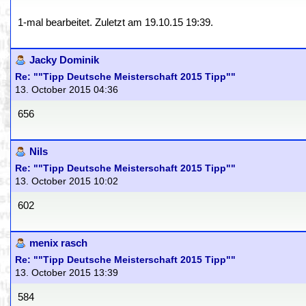
1-mal bearbeitet. Zuletzt am 19.10.15 19:39.
Jacky Dominik
Re: ""Tipp Deutsche Meisterschaft 2015 Tipp""
13. October 2015 04:36
656
Nils
Re: ""Tipp Deutsche Meisterschaft 2015 Tipp""
13. October 2015 10:02
602
menix rasch
Re: ""Tipp Deutsche Meisterschaft 2015 Tipp""
13. October 2015 13:39
584