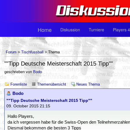
Home
Diskussion
Turniere
Players 4
Forum
>
Tischfussball
> Thema
""Tipp Deutsche Meisterschaft 2015 Tipp""
geschrieben von
Bodo
Forenliste
Themenübersicht
Neues Thema
Bodo
""Tipp Deutsche Meisterschaft 2015 Tipp""
09. October 2015 21:15
Hallo Players,
da ich vergessen habe für die Swiss-Open den Teilnehmerzahlen-
Diesmal bekommen die besten 3 Tipps