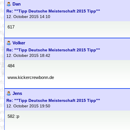
Dan
Re: ""Tipp Deutsche Meisterschaft 2015 Tipp""
12. October 2015 14:10
617
Volker
Re: ""Tipp Deutsche Meisterschaft 2015 Tipp""
12. October 2015 18:42
484
www.kickercrewbonn.de
Jens
Re: ""Tipp Deutsche Meisterschaft 2015 Tipp""
12. October 2015 19:50
582 :p