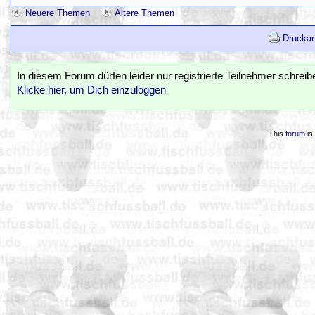
Neuere Themen
Ältere Themen
Druckan
In diesem Forum dürfen leider nur registrierte Teilnehmer schreib
Klicke hier, um Dich einzuloggen
This
forum
is