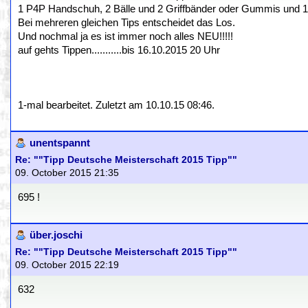
1 P4P Handschuh, 2 Bälle und 2 Griffbänder oder Gummis und 1
Bei mehreren gleichen Tips entscheidet das Los.
Und nochmal ja es ist immer noch alles NEU!!!!!
auf gehts Tippen...........bis 16.10.2015 20 Uhr
1-mal bearbeitet. Zuletzt am 10.10.15 08:46.
unentspannt
Re: ""Tipp Deutsche Meisterschaft 2015 Tipp""
09. October 2015 21:35
695 !
über.joschi
Re: ""Tipp Deutsche Meisterschaft 2015 Tipp""
09. October 2015 22:19
632