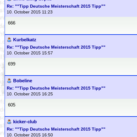
Re: ""Tipp Deutsche Meisterschaft 2015 Tipp""
10. October 2015 11:23
666
Kurbelkatz
Re: ""Tipp Deutsche Meisterschaft 2015 Tipp""
10. October 2015 15:57
699
Bobeline
Re: ""Tipp Deutsche Meisterschaft 2015 Tipp""
10. October 2015 16:25
605
kicker-club
Re: ""Tipp Deutsche Meisterschaft 2015 Tipp""
10. October 2015 16:50