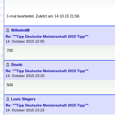
1-mal bearbeitet. Zuletzt am 14.10.15 21:58.
Wilhelm88
Re: ""Tipp Deutsche Meisterschaft 2015 Tipp""
14. October 2015 22:05
705
Stocki
Re: ""Tipp Deutsche Meisterschaft 2015 Tipp""
14. October 2015 23:20
504
Luvic Slegers
Re: ""Tipp Deutsche Meisterschaft 2015 Tipp""
14. October 2015 23:23