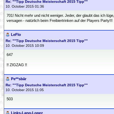
Re: ""Tipp Deutsche Meisterschaft 2015 Tipp""
10. October 2015 01:36
701! Nicht mehr und nicht weniger. Jeder, der glaubt das ich lüg
versagen - natürlich beim Freibiertrinken auf der Players Party!!!
LeFlo
Re: ""Tipp Deutsche Meisterschaft 2015 Tipp""
10. October 2015 10:09
647
!! ZIGZAG !!
Pe**sbär
Re: ""Tipp Deutsche Meisterschaft 2015 Tipp""
10. October 2015 11:05
503
Links-Lang-Lopez