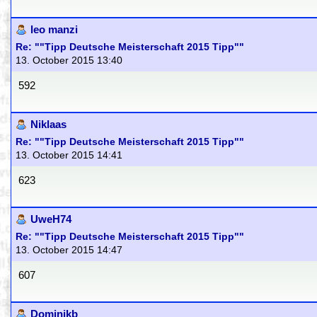
leo manzi
Re: ""Tipp Deutsche Meisterschaft 2015 Tipp""
13. October 2015 13:40
592
Niklaas
Re: ""Tipp Deutsche Meisterschaft 2015 Tipp""
13. October 2015 14:41
623
UweH74
Re: ""Tipp Deutsche Meisterschaft 2015 Tipp""
13. October 2015 14:47
607
Dominikb