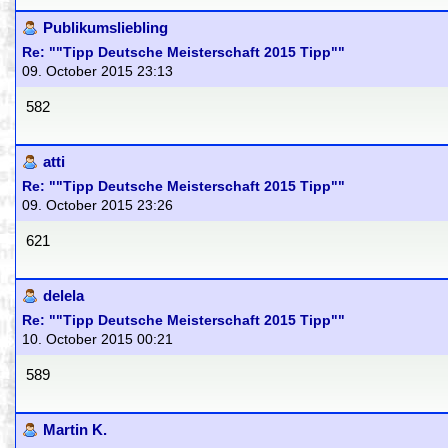
Publikumsliebling
Re: ""Tipp Deutsche Meisterschaft 2015 Tipp""
09. October 2015 23:13
582
atti
Re: ""Tipp Deutsche Meisterschaft 2015 Tipp""
09. October 2015 23:26
621
delela
Re: ""Tipp Deutsche Meisterschaft 2015 Tipp""
10. October 2015 00:21
589
Martin K.