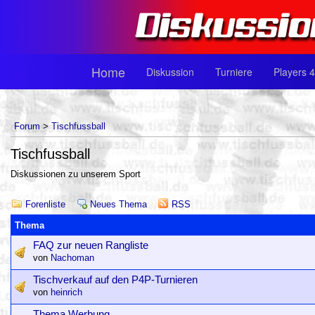
Home
Diskussion
Turniere
Players 4
Forum
>
Tischfussball
Tischfussball
Diskussionen zu unserem Sport
Forenliste
Neues Thema
RSS
Thema
FAQ zur neuen Rangliste
von
Nachoman
Tischverkauf auf den P4P-Turnieren
von
heinrich
Thema Werbung