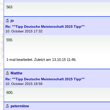
563
jo
Re: ""Tipp Deutsche Meisterschaft 2015 Tipp""
10. October 2015 17:32
555
1-mal bearbeitet. Zuletzt am 13.10.15 11:46.
Matthe
Re: ""Tipp Deutsche Meisterschaft 2015 Tipp""
10. October 2015 18:58
600.
petermitoe