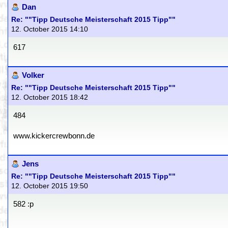
Dan
Re: ""Tipp Deutsche Meisterschaft 2015 Tipp""
12. October 2015 14:10
617
Volker
Re: ""Tipp Deutsche Meisterschaft 2015 Tipp""
12. October 2015 18:42
484
www.kickercrewbonn.de
Jens
Re: ""Tipp Deutsche Meisterschaft 2015 Tipp""
12. October 2015 19:50
582 :p