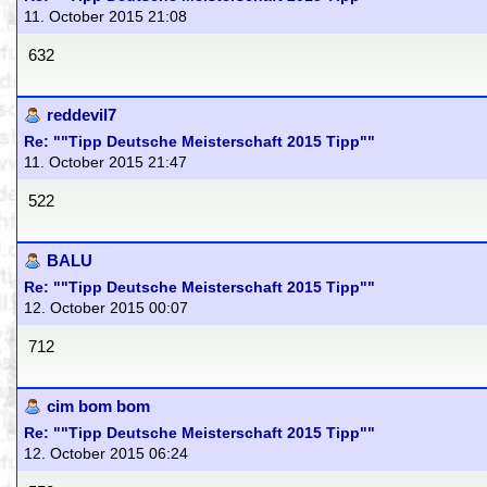
11. October 2015 21:08
632
reddevil7
Re: ""Tipp Deutsche Meisterschaft 2015 Tipp""
11. October 2015 21:47
522
BALU
Re: ""Tipp Deutsche Meisterschaft 2015 Tipp""
12. October 2015 00:07
712
cim bom bom
Re: ""Tipp Deutsche Meisterschaft 2015 Tipp""
12. October 2015 06:24