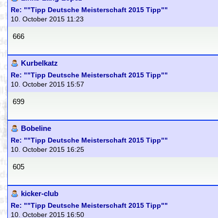
Re: ""Tipp Deutsche Meisterschaft 2015 Tipp""
10. October 2015 11:23
666
Kurbelkatz
Re: ""Tipp Deutsche Meisterschaft 2015 Tipp""
10. October 2015 15:57
699
Bobeline
Re: ""Tipp Deutsche Meisterschaft 2015 Tipp""
10. October 2015 16:25
605
kicker-club
Re: ""Tipp Deutsche Meisterschaft 2015 Tipp""
10. October 2015 16:50