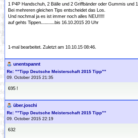
1 P4P Handschuh, 2 Bälle und 2 Griffbänder oder Gummis und 1
Bei mehreren gleichen Tips entscheidet das Los.
Und nochmal ja es ist immer noch alles NEU!!!!!
auf gehts Tippen...........bis 16.10.2015 20 Uhr
1-mal bearbeitet. Zuletzt am 10.10.15 08:46.
unentspannt
Re: ""Tipp Deutsche Meisterschaft 2015 Tipp""
09. October 2015 21:35
695 !
über.joschi
Re: ""Tipp Deutsche Meisterschaft 2015 Tipp""
09. October 2015 22:19
632