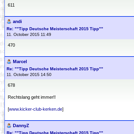
611
andi
Re: ""Tipp Deutsche Meisterschaft 2015 Tipp""
11. October 2015 11:49
470
Marcel
Re: ""Tipp Deutsche Meisterschaft 2015 Tipp""
11. October 2015 14:50
678
Rechtslang geht immer!!
[
www.kicker-club-kerken.de
]
DannyZ
Re: ""Tipp Deutsche Meisterschaft 2015 Tipp""