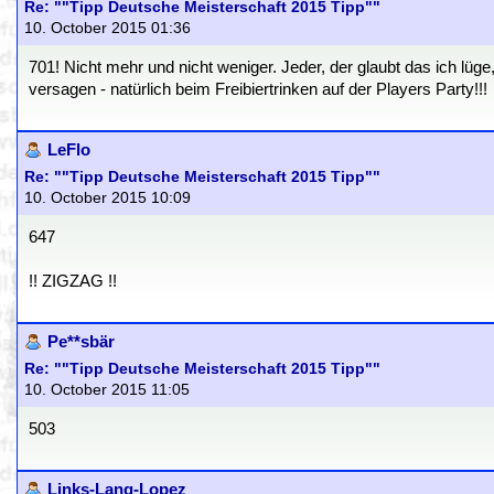
Re: ""Tipp Deutsche Meisterschaft 2015 Tipp""
10. October 2015 01:36
701! Nicht mehr und nicht weniger. Jeder, der glaubt das ich lüg
versagen - natürlich beim Freibiertrinken auf der Players Party!!!
LeFlo
Re: ""Tipp Deutsche Meisterschaft 2015 Tipp""
10. October 2015 10:09
647
!! ZIGZAG !!
Pe**sbär
Re: ""Tipp Deutsche Meisterschaft 2015 Tipp""
10. October 2015 11:05
503
Links-Lang-Lopez