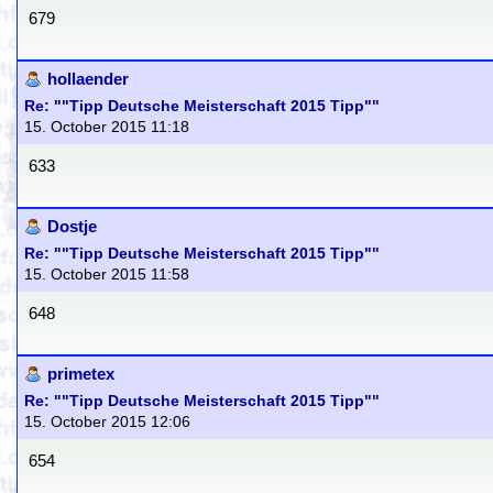
679
hollaender
Re: ""Tipp Deutsche Meisterschaft 2015 Tipp""
15. October 2015 11:18
633
Dostje
Re: ""Tipp Deutsche Meisterschaft 2015 Tipp""
15. October 2015 11:58
648
primetex
Re: ""Tipp Deutsche Meisterschaft 2015 Tipp""
15. October 2015 12:06
654