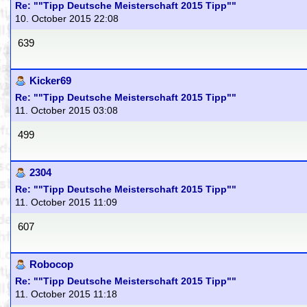
Re: ""Tipp Deutsche Meisterschaft 2015 Tipp""
10. October 2015 22:08
639
Kicker69
Re: ""Tipp Deutsche Meisterschaft 2015 Tipp""
11. October 2015 03:08
499
2304
Re: ""Tipp Deutsche Meisterschaft 2015 Tipp""
11. October 2015 11:09
607
Robocop
Re: ""Tipp Deutsche Meisterschaft 2015 Tipp""
11. October 2015 11:18