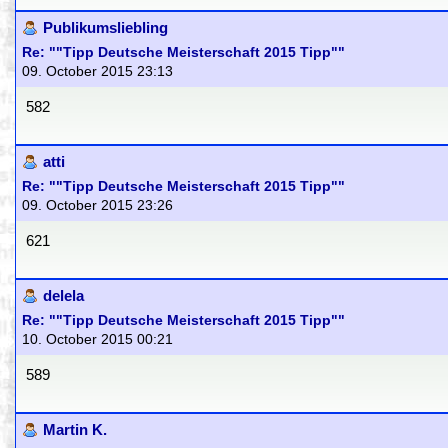
Publikumsliebling
Re: ""Tipp Deutsche Meisterschaft 2015 Tipp""
09. October 2015 23:13
582
atti
Re: ""Tipp Deutsche Meisterschaft 2015 Tipp""
09. October 2015 23:26
621
delela
Re: ""Tipp Deutsche Meisterschaft 2015 Tipp""
10. October 2015 00:21
589
Martin K.