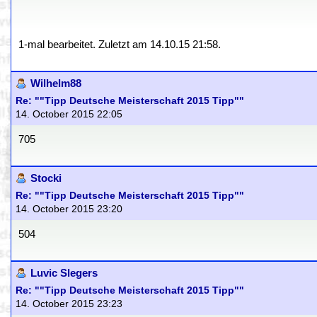
1-mal bearbeitet. Zuletzt am 14.10.15 21:58.
Wilhelm88
Re: ""Tipp Deutsche Meisterschaft 2015 Tipp""
14. October 2015 22:05
705
Stocki
Re: ""Tipp Deutsche Meisterschaft 2015 Tipp""
14. October 2015 23:20
504
Luvic Slegers
Re: ""Tipp Deutsche Meisterschaft 2015 Tipp""
14. October 2015 23:23