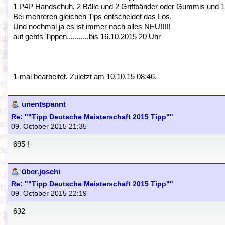
1 P4P Handschuh, 2 Bälle und 2 Griffbänder oder Gummis und 1
Bei mehreren gleichen Tips entscheidet das Los.
Und nochmal ja es ist immer noch alles NEU!!!!!
auf gehts Tippen...........bis 16.10.2015 20 Uhr
1-mal bearbeitet. Zuletzt am 10.10.15 08:46.
unentspannt
Re: ""Tipp Deutsche Meisterschaft 2015 Tipp""
09. October 2015 21:35
695 !
über.joschi
Re: ""Tipp Deutsche Meisterschaft 2015 Tipp""
09. October 2015 22:19
632