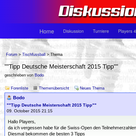
Home
Diskussion
Turniere
Players 4
Forum
>
Tischfussball
> Thema
""Tipp Deutsche Meisterschaft 2015 Tipp""
geschrieben von
Bodo
Forenliste
Themenübersicht
Neues Thema
Bodo
""Tipp Deutsche Meisterschaft 2015 Tipp""
09. October 2015 21:15
Hallo Players,
da ich vergessen habe für die Swiss-Open den Teilnehmerzahlen-
Diesmal bekommen die besten 3 Tipps