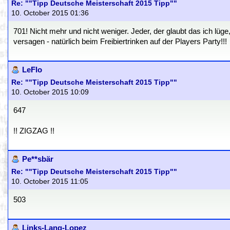
Re: ""Tipp Deutsche Meisterschaft 2015 Tipp""
10. October 2015 01:36
701! Nicht mehr und nicht weniger. Jeder, der glaubt das ich lüg
versagen - natürlich beim Freibiertrinken auf der Players Party!!!
LeFlo
Re: ""Tipp Deutsche Meisterschaft 2015 Tipp""
10. October 2015 10:09
647
!! ZIGZAG !!
Pe**sbär
Re: ""Tipp Deutsche Meisterschaft 2015 Tipp""
10. October 2015 11:05
503
Links-Lang-Lopez