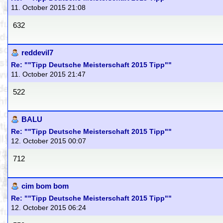
11. October 2015 21:08
632
reddevil7
Re: ""Tipp Deutsche Meisterschaft 2015 Tipp""
11. October 2015 21:47
522
BALU
Re: ""Tipp Deutsche Meisterschaft 2015 Tipp""
12. October 2015 00:07
712
cim bom bom
Re: ""Tipp Deutsche Meisterschaft 2015 Tipp""
12. October 2015 06:24