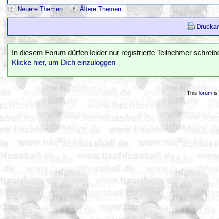
Neuere Themen
Ältere Themen
Druckan
In diesem Forum dürfen leider nur registrierte Teilnehmer schreib
Klicke hier, um Dich einzuloggen
This
forum
is