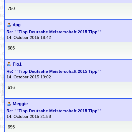
750
dpg
Re: ""Tipp Deutsche Meisterschaft 2015 Tipp""
14. October 2015 18:42
686
Flo1
Re: ""Tipp Deutsche Meisterschaft 2015 Tipp""
14. October 2015 19:02
616
Meggie
Re: ""Tipp Deutsche Meisterschaft 2015 Tipp""
14. October 2015 21:58
696