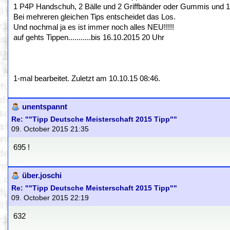
1 P4P Handschuh, 2 Bälle und 2 Griffbänder oder Gummis und 1
Bei mehreren gleichen Tips entscheidet das Los.
Und nochmal ja es ist immer noch alles NEU!!!!!
auf gehts Tippen...........bis 16.10.2015 20 Uhr
1-mal bearbeitet. Zuletzt am 10.10.15 08:46.
unentspannt
Re: ""Tipp Deutsche Meisterschaft 2015 Tipp""
09. October 2015 21:35
695 !
über.joschi
Re: ""Tipp Deutsche Meisterschaft 2015 Tipp""
09. October 2015 22:19
632