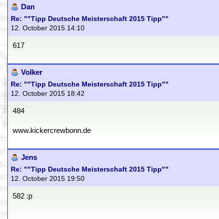
Dan
Re: ""Tipp Deutsche Meisterschaft 2015 Tipp""
12. October 2015 14:10
617
Volker
Re: ""Tipp Deutsche Meisterschaft 2015 Tipp""
12. October 2015 18:42
484
www.kickercrewbonn.de
Jens
Re: ""Tipp Deutsche Meisterschaft 2015 Tipp""
12. October 2015 19:50
582 :p