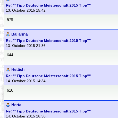
Re: ""Tipp Deutsche Meisterschaft 2015 Tipp""
13. October 2015 15:42
579
Ballarina
Re: ""Tipp Deutsche Meisterschaft 2015 Tipp""
13. October 2015 21:36
644
Hettich
Re: ""Tipp Deutsche Meisterschaft 2015 Tipp""
14. October 2015 14:34
616
Herta
Re: ""Tipp Deutsche Meisterschaft 2015 Tipp""
14. October 2015 16:38