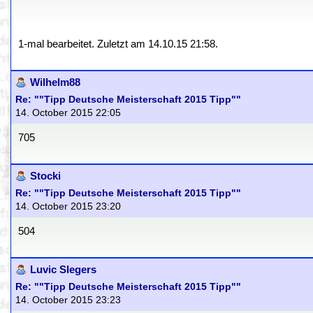
1-mal bearbeitet. Zuletzt am 14.10.15 21:58.
Wilhelm88
Re: ""Tipp Deutsche Meisterschaft 2015 Tipp""
14. October 2015 22:05
705
Stocki
Re: ""Tipp Deutsche Meisterschaft 2015 Tipp""
14. October 2015 23:20
504
Luvic Slegers
Re: ""Tipp Deutsche Meisterschaft 2015 Tipp""
14. October 2015 23:23