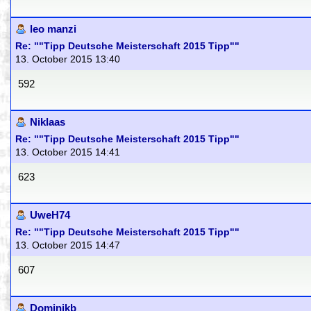
leo manzi
Re: ""Tipp Deutsche Meisterschaft 2015 Tipp""
13. October 2015 13:40
592
Niklaas
Re: ""Tipp Deutsche Meisterschaft 2015 Tipp""
13. October 2015 14:41
623
UweH74
Re: ""Tipp Deutsche Meisterschaft 2015 Tipp""
13. October 2015 14:47
607
Dominikb