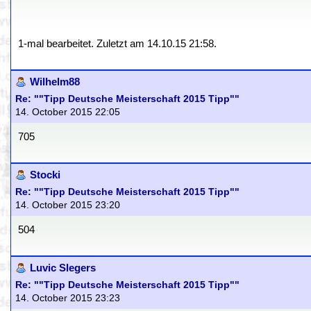
1-mal bearbeitet. Zuletzt am 14.10.15 21:58.
Wilhelm88
Re: ""Tipp Deutsche Meisterschaft 2015 Tipp""
14. October 2015 22:05
705
Stocki
Re: ""Tipp Deutsche Meisterschaft 2015 Tipp""
14. October 2015 23:20
504
Luvic Slegers
Re: ""Tipp Deutsche Meisterschaft 2015 Tipp""
14. October 2015 23:23