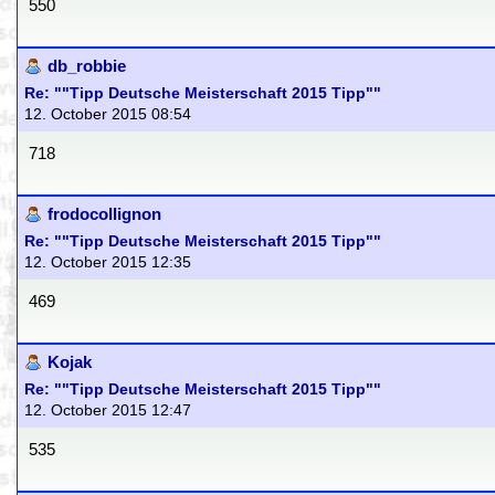
550
db_robbie
Re: ""Tipp Deutsche Meisterschaft 2015 Tipp""
12. October 2015 08:54
718
frodocollignon
Re: ""Tipp Deutsche Meisterschaft 2015 Tipp""
12. October 2015 12:35
469
Kojak
Re: ""Tipp Deutsche Meisterschaft 2015 Tipp""
12. October 2015 12:47
535