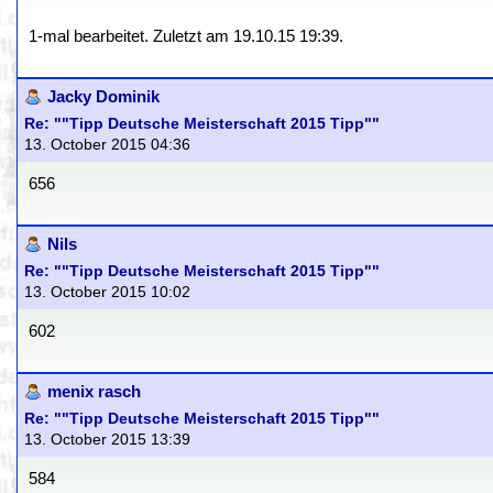
1-mal bearbeitet. Zuletzt am 19.10.15 19:39.
Jacky Dominik
Re: ""Tipp Deutsche Meisterschaft 2015 Tipp""
13. October 2015 04:36
656
Nils
Re: ""Tipp Deutsche Meisterschaft 2015 Tipp""
13. October 2015 10:02
602
menix rasch
Re: ""Tipp Deutsche Meisterschaft 2015 Tipp""
13. October 2015 13:39
584