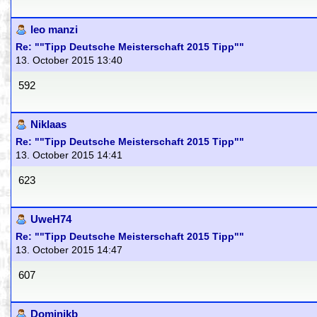
leo manzi
Re: ""Tipp Deutsche Meisterschaft 2015 Tipp""
13. October 2015 13:40
592
Niklaas
Re: ""Tipp Deutsche Meisterschaft 2015 Tipp""
13. October 2015 14:41
623
UweH74
Re: ""Tipp Deutsche Meisterschaft 2015 Tipp""
13. October 2015 14:47
607
Dominikb