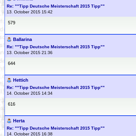
Re: ""Tipp Deutsche Meisterschaft 2015 Tipp""
13. October 2015 15:42
579
Ballarina
Re: ""Tipp Deutsche Meisterschaft 2015 Tipp""
13. October 2015 21:36
644
Hettich
Re: ""Tipp Deutsche Meisterschaft 2015 Tipp""
14. October 2015 14:34
616
Herta
Re: ""Tipp Deutsche Meisterschaft 2015 Tipp""
14. October 2015 16:38