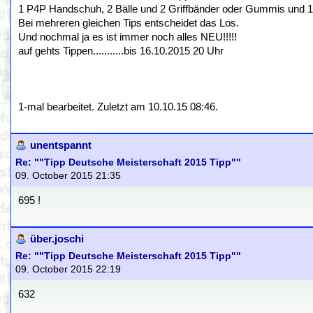
1 P4P Handschuh, 2 Bälle und 2 Griffbänder oder Gummis und 1
Bei mehreren gleichen Tips entscheidet das Los.
Und nochmal ja es ist immer noch alles NEU!!!!!
auf gehts Tippen...........bis 16.10.2015 20 Uhr
1-mal bearbeitet. Zuletzt am 10.10.15 08:46.
unentspannt
Re: ""Tipp Deutsche Meisterschaft 2015 Tipp""
09. October 2015 21:35
695 !
über.joschi
Re: ""Tipp Deutsche Meisterschaft 2015 Tipp""
09. October 2015 22:19
632