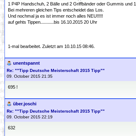
1 P4P Handschuh, 2 Bälle und 2 Griffbänder oder Gummis und 1
Bei mehreren gleichen Tips entscheidet das Los.
Und nochmal ja es ist immer noch alles NEU!!!!!
auf gehts Tippen...........bis 16.10.2015 20 Uhr
1-mal bearbeitet. Zuletzt am 10.10.15 08:46.
unentspannt
Re: ""Tipp Deutsche Meisterschaft 2015 Tipp""
09. October 2015 21:35
695 !
über.joschi
Re: ""Tipp Deutsche Meisterschaft 2015 Tipp""
09. October 2015 22:19
632