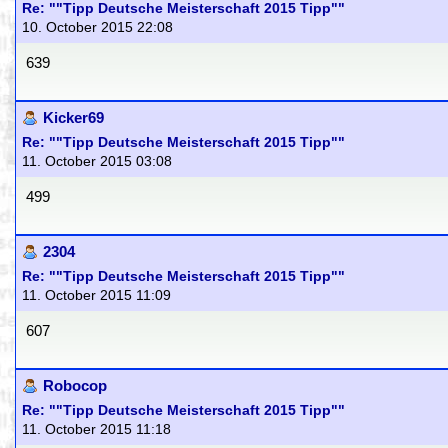
Re: ""Tipp Deutsche Meisterschaft 2015 Tipp""
10. October 2015 22:08
639
Kicker69
Re: ""Tipp Deutsche Meisterschaft 2015 Tipp""
11. October 2015 03:08
499
2304
Re: ""Tipp Deutsche Meisterschaft 2015 Tipp""
11. October 2015 11:09
607
Robocop
Re: ""Tipp Deutsche Meisterschaft 2015 Tipp""
11. October 2015 11:18