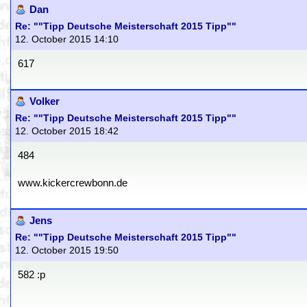
Dan
Re: ""Tipp Deutsche Meisterschaft 2015 Tipp""
12. October 2015 14:10
617
Volker
Re: ""Tipp Deutsche Meisterschaft 2015 Tipp""
12. October 2015 18:42
484
www.kickercrewbonn.de
Jens
Re: ""Tipp Deutsche Meisterschaft 2015 Tipp""
12. October 2015 19:50
582 :p