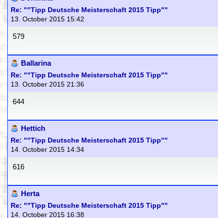
Re: ""Tipp Deutsche Meisterschaft 2015 Tipp""
13. October 2015 15:42
579
Ballarina
Re: ""Tipp Deutsche Meisterschaft 2015 Tipp""
13. October 2015 21:36
644
Hettich
Re: ""Tipp Deutsche Meisterschaft 2015 Tipp""
14. October 2015 14:34
616
Herta
Re: ""Tipp Deutsche Meisterschaft 2015 Tipp""
14. October 2015 16:38