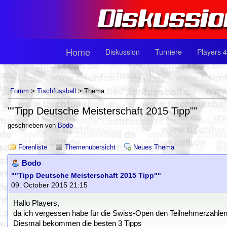
Home
Diskussion
Turniere
Players 4
Forum
>
Tischfussball
> Thema
""Tipp Deutsche Meisterschaft 2015 Tipp""
geschrieben von
Bodo
Forenliste
Themenübersicht
Neues Thema
Bodo
""Tipp Deutsche Meisterschaft 2015 Tipp""
09. October 2015 21:15
Hallo Players,
da ich vergessen habe für die Swiss-Open den Teilnehmerzahlen-
Diesmal bekommen die besten 3 Tipps