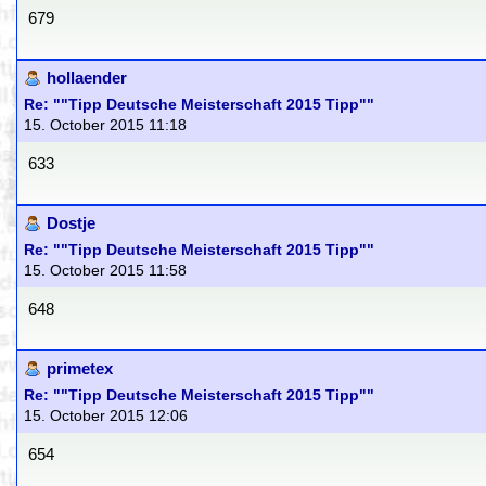
679
hollaender
Re: ""Tipp Deutsche Meisterschaft 2015 Tipp""
15. October 2015 11:18
633
Dostje
Re: ""Tipp Deutsche Meisterschaft 2015 Tipp""
15. October 2015 11:58
648
primetex
Re: ""Tipp Deutsche Meisterschaft 2015 Tipp""
15. October 2015 12:06
654