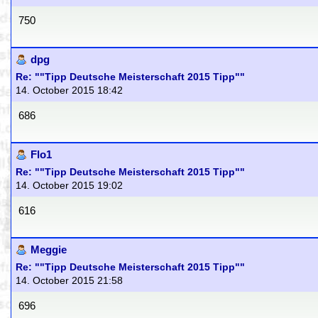
750
dpg
Re: ""Tipp Deutsche Meisterschaft 2015 Tipp""
14. October 2015 18:42
686
Flo1
Re: ""Tipp Deutsche Meisterschaft 2015 Tipp""
14. October 2015 19:02
616
Meggie
Re: ""Tipp Deutsche Meisterschaft 2015 Tipp""
14. October 2015 21:58
696