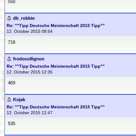
550
db_robbie
Re: ""Tipp Deutsche Meisterschaft 2015 Tipp""
12. October 2015 08:54
718
frodocollignon
Re: ""Tipp Deutsche Meisterschaft 2015 Tipp""
12. October 2015 12:35
469
Kojak
Re: ""Tipp Deutsche Meisterschaft 2015 Tipp""
12. October 2015 12:47
535