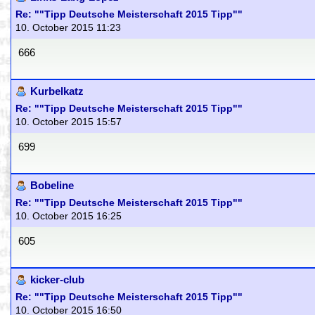
Re: ""Tipp Deutsche Meisterschaft 2015 Tipp""
10. October 2015 11:23
666
Kurbelkatz
Re: ""Tipp Deutsche Meisterschaft 2015 Tipp""
10. October 2015 15:57
699
Bobeline
Re: ""Tipp Deutsche Meisterschaft 2015 Tipp""
10. October 2015 16:25
605
kicker-club
Re: ""Tipp Deutsche Meisterschaft 2015 Tipp""
10. October 2015 16:50