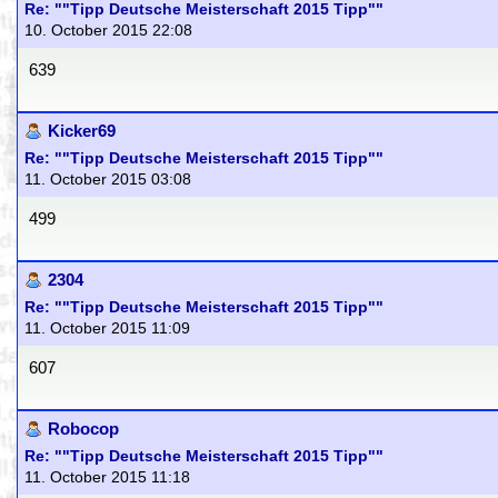
Re: ""Tipp Deutsche Meisterschaft 2015 Tipp""
10. October 2015 22:08
639
Kicker69
Re: ""Tipp Deutsche Meisterschaft 2015 Tipp""
11. October 2015 03:08
499
2304
Re: ""Tipp Deutsche Meisterschaft 2015 Tipp""
11. October 2015 11:09
607
Robocop
Re: ""Tipp Deutsche Meisterschaft 2015 Tipp""
11. October 2015 11:18