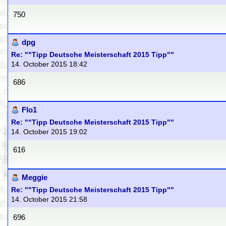
750
dpg
Re: ""Tipp Deutsche Meisterschaft 2015 Tipp""
14. October 2015 18:42
686
Flo1
Re: ""Tipp Deutsche Meisterschaft 2015 Tipp""
14. October 2015 19:02
616
Meggie
Re: ""Tipp Deutsche Meisterschaft 2015 Tipp""
14. October 2015 21:58
696