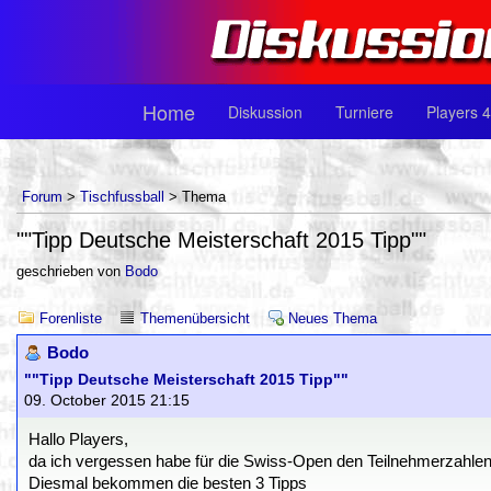
Home
Diskussion
Turniere
Players 4
Forum
>
Tischfussball
> Thema
""Tipp Deutsche Meisterschaft 2015 Tipp""
geschrieben von
Bodo
Forenliste
Themenübersicht
Neues Thema
Bodo
""Tipp Deutsche Meisterschaft 2015 Tipp""
09. October 2015 21:15
Hallo Players,
da ich vergessen habe für die Swiss-Open den Teilnehmerzahlen-
Diesmal bekommen die besten 3 Tipps