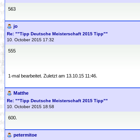
563
jo
Re: ""Tipp Deutsche Meisterschaft 2015 Tipp""
10. October 2015 17:32
555
1-mal bearbeitet. Zuletzt am 13.10.15 11:46.
Matthe
Re: ""Tipp Deutsche Meisterschaft 2015 Tipp""
10. October 2015 18:58
600.
petermitoe