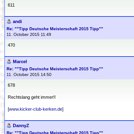
611
andi
Re: ""Tipp Deutsche Meisterschaft 2015 Tipp""
11. October 2015 11:49
470
Marcel
Re: ""Tipp Deutsche Meisterschaft 2015 Tipp""
11. October 2015 14:50
678
Rechtslang geht immer!!
[
www.kicker-club-kerken.de
]
DannyZ
Re: ""Tipp Deutsche Meisterschaft 2015 Tipp""