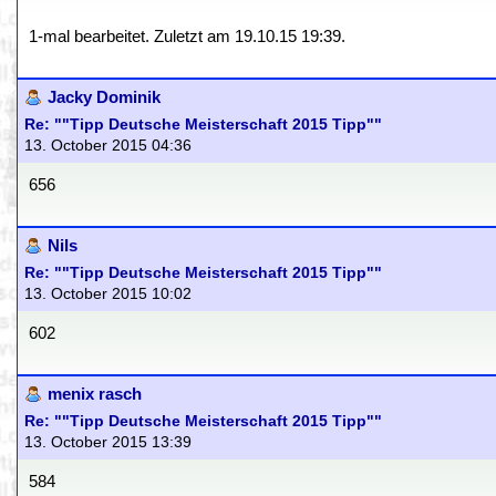
1-mal bearbeitet. Zuletzt am 19.10.15 19:39.
Jacky Dominik
Re: ""Tipp Deutsche Meisterschaft 2015 Tipp""
13. October 2015 04:36
656
Nils
Re: ""Tipp Deutsche Meisterschaft 2015 Tipp""
13. October 2015 10:02
602
menix rasch
Re: ""Tipp Deutsche Meisterschaft 2015 Tipp""
13. October 2015 13:39
584