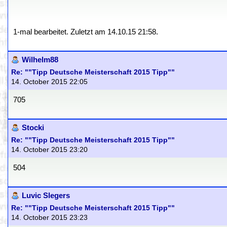
1-mal bearbeitet. Zuletzt am 14.10.15 21:58.
Wilhelm88
Re: ""Tipp Deutsche Meisterschaft 2015 Tipp""
14. October 2015 22:05
705
Stocki
Re: ""Tipp Deutsche Meisterschaft 2015 Tipp""
14. October 2015 23:20
504
Luvic Slegers
Re: ""Tipp Deutsche Meisterschaft 2015 Tipp""
14. October 2015 23:23