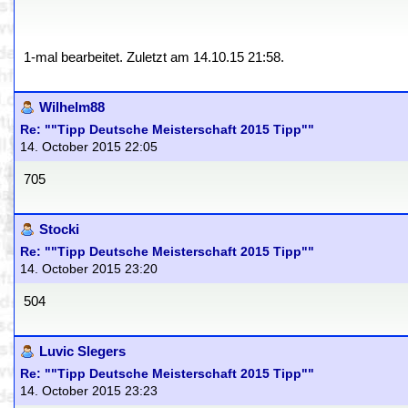
1-mal bearbeitet. Zuletzt am 14.10.15 21:58.
Wilhelm88
Re: ""Tipp Deutsche Meisterschaft 2015 Tipp""
14. October 2015 22:05
705
Stocki
Re: ""Tipp Deutsche Meisterschaft 2015 Tipp""
14. October 2015 23:20
504
Luvic Slegers
Re: ""Tipp Deutsche Meisterschaft 2015 Tipp""
14. October 2015 23:23