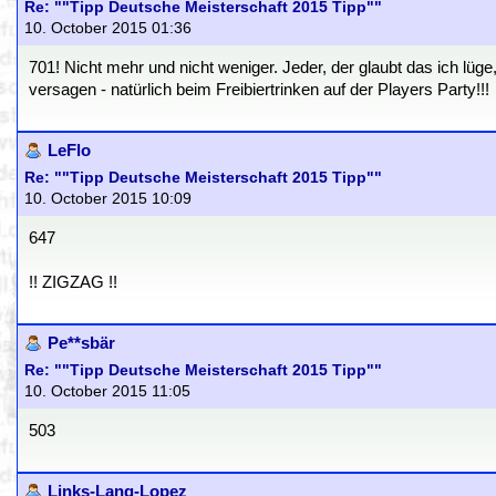
Re: ""Tipp Deutsche Meisterschaft 2015 Tipp""
10. October 2015 01:36
701! Nicht mehr und nicht weniger. Jeder, der glaubt das ich lüg
versagen - natürlich beim Freibiertrinken auf der Players Party!!!
LeFlo
Re: ""Tipp Deutsche Meisterschaft 2015 Tipp""
10. October 2015 10:09
647
!! ZIGZAG !!
Pe**sbär
Re: ""Tipp Deutsche Meisterschaft 2015 Tipp""
10. October 2015 11:05
503
Links-Lang-Lopez