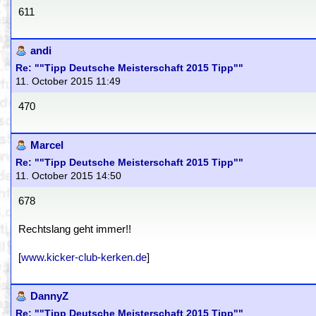
611
andi
Re: ""Tipp Deutsche Meisterschaft 2015 Tipp""
11. October 2015 11:49
470
Marcel
Re: ""Tipp Deutsche Meisterschaft 2015 Tipp""
11. October 2015 14:50
678
Rechtslang geht immer!!
[
www.kicker-club-kerken.de
]
DannyZ
Re: ""Tipp Deutsche Meisterschaft 2015 Tipp""