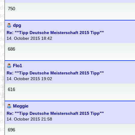
750
dpg
Re: ""Tipp Deutsche Meisterschaft 2015 Tipp""
14. October 2015 18:42
686
Flo1
Re: ""Tipp Deutsche Meisterschaft 2015 Tipp""
14. October 2015 19:02
616
Meggie
Re: ""Tipp Deutsche Meisterschaft 2015 Tipp""
14. October 2015 21:58
696