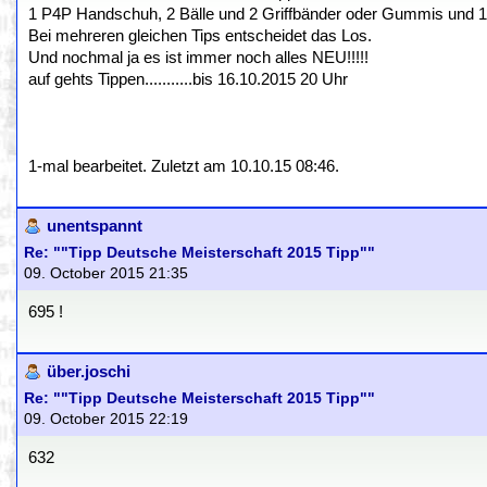
1 P4P Handschuh, 2 Bälle und 2 Griffbänder oder Gummis und 1
Bei mehreren gleichen Tips entscheidet das Los.
Und nochmal ja es ist immer noch alles NEU!!!!!
auf gehts Tippen...........bis 16.10.2015 20 Uhr
1-mal bearbeitet. Zuletzt am 10.10.15 08:46.
unentspannt
Re: ""Tipp Deutsche Meisterschaft 2015 Tipp""
09. October 2015 21:35
695 !
über.joschi
Re: ""Tipp Deutsche Meisterschaft 2015 Tipp""
09. October 2015 22:19
632