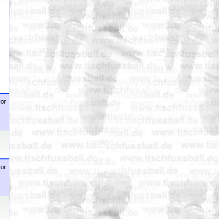
or
or