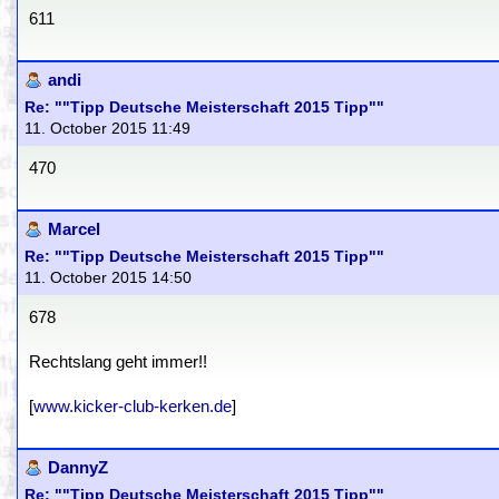
611
andi
Re: ""Tipp Deutsche Meisterschaft 2015 Tipp""
11. October 2015 11:49
470
Marcel
Re: ""Tipp Deutsche Meisterschaft 2015 Tipp""
11. October 2015 14:50
678
Rechtslang geht immer!!
[
www.kicker-club-kerken.de
]
DannyZ
Re: ""Tipp Deutsche Meisterschaft 2015 Tipp""