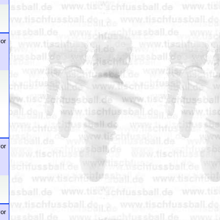
or
or
or