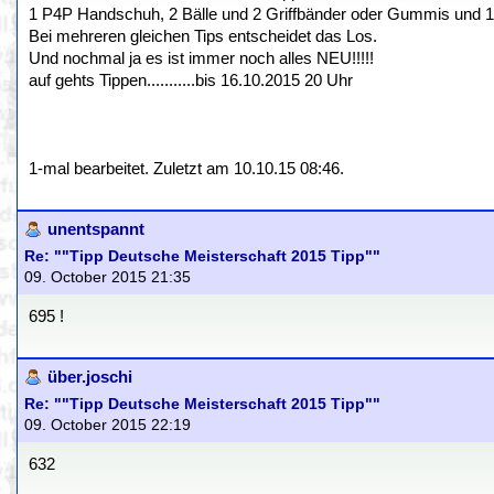
1 P4P Handschuh, 2 Bälle und 2 Griffbänder oder Gummis und 1
Bei mehreren gleichen Tips entscheidet das Los.
Und nochmal ja es ist immer noch alles NEU!!!!!
auf gehts Tippen...........bis 16.10.2015 20 Uhr
1-mal bearbeitet. Zuletzt am 10.10.15 08:46.
unentspannt
Re: ""Tipp Deutsche Meisterschaft 2015 Tipp""
09. October 2015 21:35
695 !
über.joschi
Re: ""Tipp Deutsche Meisterschaft 2015 Tipp""
09. October 2015 22:19
632