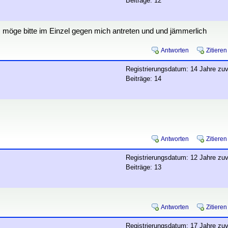
Beiträge: 12
e, möge bitte im Einzel gegen mich antreten und und jämmerlich
Antworten
Zitieren
Registrierungsdatum: 14 Jahre zuv
Beiträge: 14
Antworten
Zitieren
Registrierungsdatum: 12 Jahre zuv
Beiträge: 13
Antworten
Zitieren
Registrierungsdatum: 17 Jahre zuv