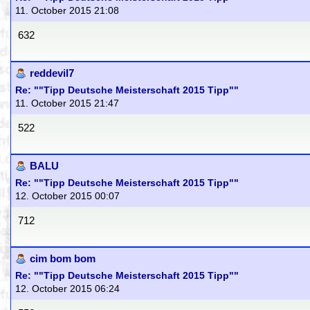
11. October 2015 21:08
632
reddevil7
Re: ""Tipp Deutsche Meisterschaft 2015 Tipp""
11. October 2015 21:47
522
BALU
Re: ""Tipp Deutsche Meisterschaft 2015 Tipp""
12. October 2015 00:07
712
cim bom bom
Re: ""Tipp Deutsche Meisterschaft 2015 Tipp""
12. October 2015 06:24