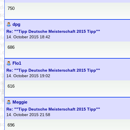
750
dpg
Re: ""Tipp Deutsche Meisterschaft 2015 Tipp""
14. October 2015 18:42
686
Flo1
Re: ""Tipp Deutsche Meisterschaft 2015 Tipp""
14. October 2015 19:02
616
Meggie
Re: ""Tipp Deutsche Meisterschaft 2015 Tipp""
14. October 2015 21:58
696