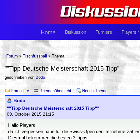
Home
Diskussion
Turniere
Players 4
Forum
>
Tischfussball
> Thema
""Tipp Deutsche Meisterschaft 2015 Tipp""
geschrieben von
Bodo
Forenliste
Themenübersicht
Neues Thema
Bodo
""Tipp Deutsche Meisterschaft 2015 Tipp""
09. October 2015 21:15
Hallo Players,
da ich vergessen habe für die Swiss-Open den Teilnehmerzahlen-
Diesmal bekommen die besten 3 Tipps