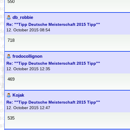
550
db_robbie
Re: ""Tipp Deutsche Meisterschaft 2015 Tipp""
12. October 2015 08:54
718
frodocollignon
Re: ""Tipp Deutsche Meisterschaft 2015 Tipp""
12. October 2015 12:35
469
Kojak
Re: ""Tipp Deutsche Meisterschaft 2015 Tipp""
12. October 2015 12:47
535