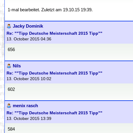
1-mal bearbeitet. Zuletzt am 19.10.15 19:39.
Jacky Dominik
Re: ""Tipp Deutsche Meisterschaft 2015 Tipp""
13. October 2015 04:36
656
Nils
Re: ""Tipp Deutsche Meisterschaft 2015 Tipp""
13. October 2015 10:02
602
menix rasch
Re: ""Tipp Deutsche Meisterschaft 2015 Tipp""
13. October 2015 13:39
584