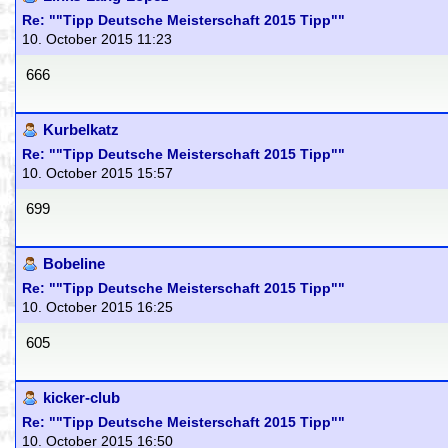
Re: ""Tipp Deutsche Meisterschaft 2015 Tipp""
10. October 2015 11:23
666
Kurbelkatz
Re: ""Tipp Deutsche Meisterschaft 2015 Tipp""
10. October 2015 15:57
699
Bobeline
Re: ""Tipp Deutsche Meisterschaft 2015 Tipp""
10. October 2015 16:25
605
kicker-club
Re: ""Tipp Deutsche Meisterschaft 2015 Tipp""
10. October 2015 16:50