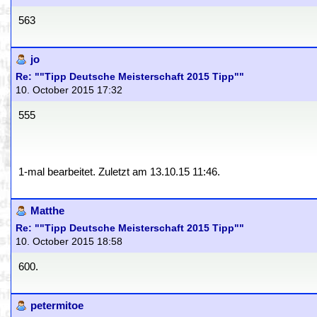
563
jo
Re: ""Tipp Deutsche Meisterschaft 2015 Tipp""
10. October 2015 17:32
555
1-mal bearbeitet. Zuletzt am 13.10.15 11:46.
Matthe
Re: ""Tipp Deutsche Meisterschaft 2015 Tipp""
10. October 2015 18:58
600.
petermitoe