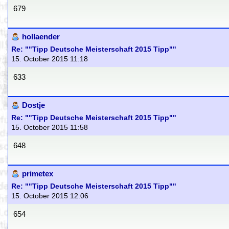
679
hollaender
Re: ""Tipp Deutsche Meisterschaft 2015 Tipp""
15. October 2015 11:18
633
Dostje
Re: ""Tipp Deutsche Meisterschaft 2015 Tipp""
15. October 2015 11:58
648
primetex
Re: ""Tipp Deutsche Meisterschaft 2015 Tipp""
15. October 2015 12:06
654