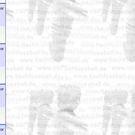
or
or
or
or