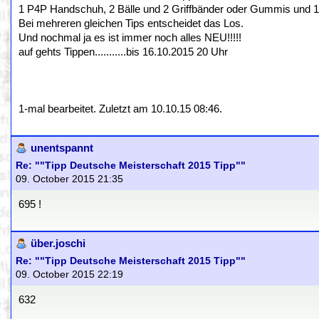
1 P4P Handschuh, 2 Bälle und 2 Griffbänder oder Gummis und 1
Bei mehreren gleichen Tips entscheidet das Los.
Und nochmal ja es ist immer noch alles NEU!!!!!
auf gehts Tippen...........bis 16.10.2015 20 Uhr
1-mal bearbeitet. Zuletzt am 10.10.15 08:46.
unentspannt
Re: ""Tipp Deutsche Meisterschaft 2015 Tipp""
09. October 2015 21:35
695 !
über.joschi
Re: ""Tipp Deutsche Meisterschaft 2015 Tipp""
09. October 2015 22:19
632