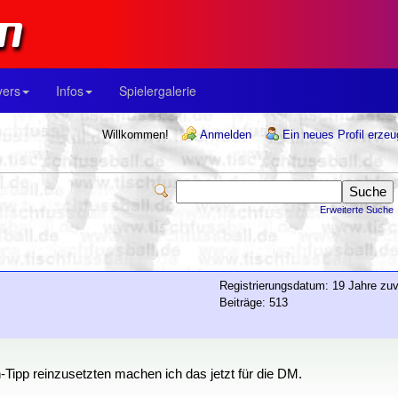
yers
Infos
Spielergalerie
Willkommen!
Anmelden
Ein neues Profil erze
Erweiterte Suche
Registrierungsdatum: 19 Jahre zuv
Beiträge: 513
Tipp reinzusetzten machen ich das jetzt für die DM.