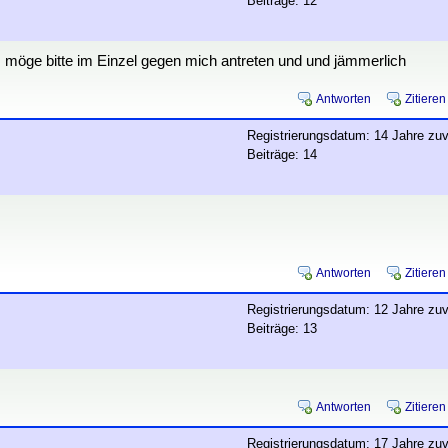
Beiträge: 12
e, möge bitte im Einzel gegen mich antreten und und jämmerlich
Antworten
Zitieren
Registrierungsdatum: 14 Jahre zuv
Beiträge: 14
Antworten
Zitieren
Registrierungsdatum: 12 Jahre zuv
Beiträge: 13
Antworten
Zitieren
Registrierungsdatum: 17 Jahre zuv