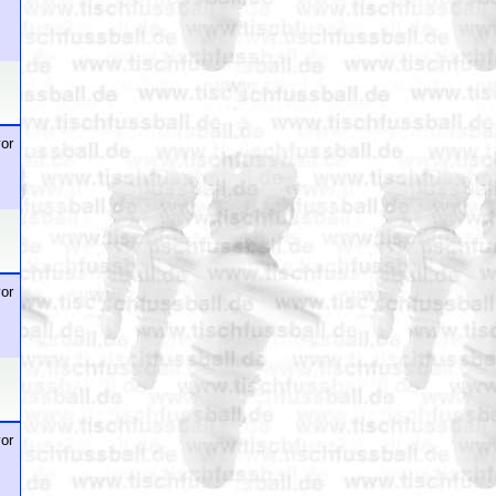
or
or
or