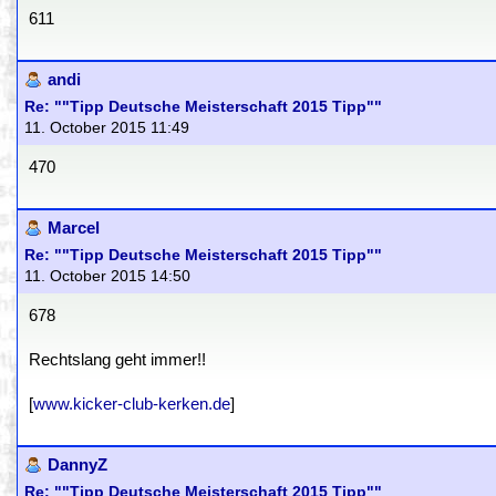
611
andi
Re: ""Tipp Deutsche Meisterschaft 2015 Tipp""
11. October 2015 11:49
470
Marcel
Re: ""Tipp Deutsche Meisterschaft 2015 Tipp""
11. October 2015 14:50
678
Rechtslang geht immer!!
[
www.kicker-club-kerken.de
]
DannyZ
Re: ""Tipp Deutsche Meisterschaft 2015 Tipp""