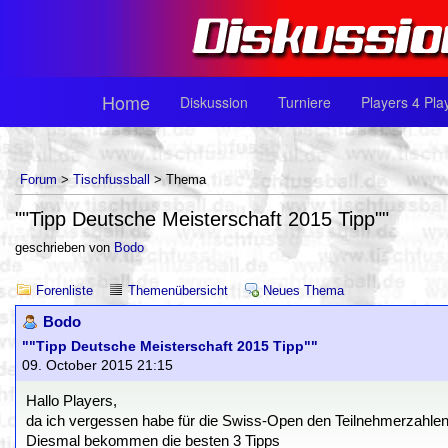
Home
Diskussion
Turniere
Players 4 Pla
Forum
>
Tischfussball
> Thema
""Tipp Deutsche Meisterschaft 2015 Tipp""
geschrieben von
Bodo
Forenliste
Themenübersicht
Neues Thema
Bodo
""Tipp Deutsche Meisterschaft 2015 Tipp""
09. October 2015 21:15
Hallo Players,
da ich vergessen habe für die Swiss-Open den Teilnehmerzahlen-
Diesmal bekommen die besten 3 Tipps