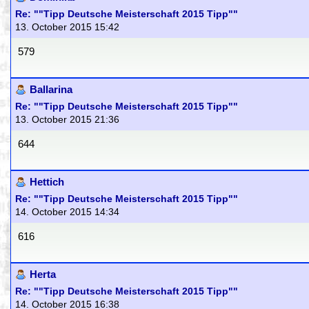
Re: ""Tipp Deutsche Meisterschaft 2015 Tipp""
13. October 2015 15:42
579
Ballarina
Re: ""Tipp Deutsche Meisterschaft 2015 Tipp""
13. October 2015 21:36
644
Hettich
Re: ""Tipp Deutsche Meisterschaft 2015 Tipp""
14. October 2015 14:34
616
Herta
Re: ""Tipp Deutsche Meisterschaft 2015 Tipp""
14. October 2015 16:38