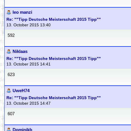
leo manzi
Re: ""Tipp Deutsche Meisterschaft 2015 Tipp""
13. October 2015 13:40
592
Niklaas
Re: ""Tipp Deutsche Meisterschaft 2015 Tipp""
13. October 2015 14:41
623
UweH74
Re: ""Tipp Deutsche Meisterschaft 2015 Tipp""
13. October 2015 14:47
607
Dominikb