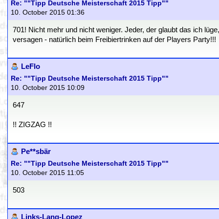
Re: ""Tipp Deutsche Meisterschaft 2015 Tipp""
10. October 2015 01:36
701! Nicht mehr und nicht weniger. Jeder, der glaubt das ich lüg
versagen - natürlich beim Freibiertrinken auf der Players Party!!!
LeFlo
Re: ""Tipp Deutsche Meisterschaft 2015 Tipp""
10. October 2015 10:09
647
!! ZIGZAG !!
Pe**sbär
Re: ""Tipp Deutsche Meisterschaft 2015 Tipp""
10. October 2015 11:05
503
Links-Lang-Lopez