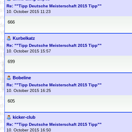
Re: ""Tipp Deutsche Meisterschaft 2015 Tipp""
10. October 2015 11:23
666
Kurbelkatz
Re: ""Tipp Deutsche Meisterschaft 2015 Tipp""
10. October 2015 15:57
699
Bobeline
Re: ""Tipp Deutsche Meisterschaft 2015 Tipp""
10. October 2015 16:25
605
kicker-club
Re: ""Tipp Deutsche Meisterschaft 2015 Tipp""
10. October 2015 16:50