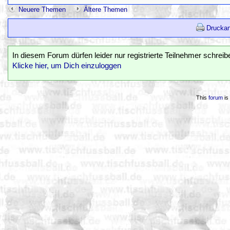
Neuere Themen
Ältere Themen
Druckan
In diesem Forum dürfen leider nur registrierte Teilnehmer schreib
Klicke hier, um Dich einzuloggen
This
forum
is