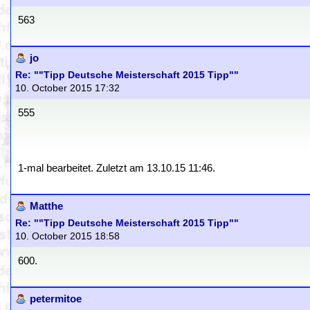
563
jo
Re: ""Tipp Deutsche Meisterschaft 2015 Tipp""
10. October 2015 17:32
555
1-mal bearbeitet. Zuletzt am 13.10.15 11:46.
Matthe
Re: ""Tipp Deutsche Meisterschaft 2015 Tipp""
10. October 2015 18:58
600.
petermitoe