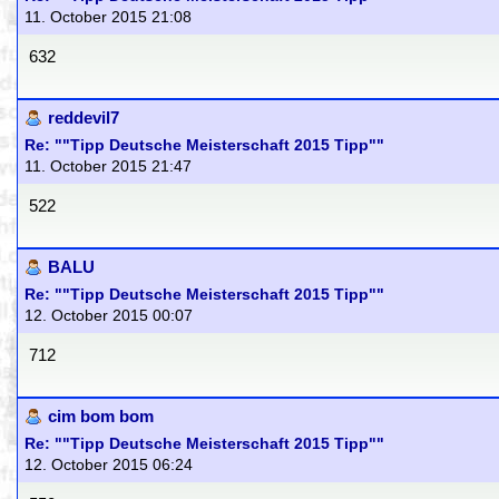
11. October 2015 21:08
632
reddevil7
Re: ""Tipp Deutsche Meisterschaft 2015 Tipp""
11. October 2015 21:47
522
BALU
Re: ""Tipp Deutsche Meisterschaft 2015 Tipp""
12. October 2015 00:07
712
cim bom bom
Re: ""Tipp Deutsche Meisterschaft 2015 Tipp""
12. October 2015 06:24