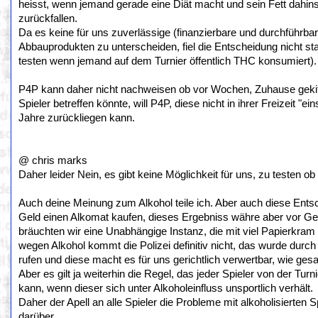
heisst, wenn jemand gerade eine Diät macht und sein Fett dahi
zurückfallen.
Da es keine für uns zuverlässige (finanzierbare und durchführb
Abbauprodukten zu unterscheiden, fiel die Entscheidung nicht st
testen wenn jemand auf dem Turnier öffentlich THC konsumiert).
P4P kann daher nicht nachweisen ob vor Wochen, Zuhause gekiff
Spieler betreffen könnte, will P4P, diese nicht in ihrer Freizeit "
Jahre zurückliegen kann.
@ chris marks
Daher leider Nein, es gibt keine Möglichkeit für uns, zu testen 
Auch deine Meinung zum Alkohol teile ich. Aber auch diese Entsch
Geld einen Alkomat kaufen, dieses Ergebniss währe aber vor Geric
bräuchten wir eine Unabhängige Instanz, die mit viel Papierkram 
wegen Alkohol kommt die Polizei definitiv nicht, das wurde durch 
rufen und diese macht es für uns gerichtlich verwertbar, wie gesa
Aber es gilt ja weiterhin die Regel, das jeder Spieler von der Tur
kann, wenn dieser sich unter Alkoholeinfluss unsportlich verhält.
Daher der Apell an alle Spieler die Probleme mit alkoholisierten 
darüber.