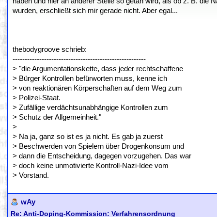
haben und hier an anderer Stelle so getan wird, als ob z. B. die 
wurden, erschließt sich mir gerade nicht. Aber egal...
thebodygroove schrieb:
-------------------------------------------------------
> "die Argumentationskette, dass jeder rechtschaffene
> Bürger Kontrollen befürworten muss, kenne ich
> von reaktionären Körperschaften auf dem Weg zum
> Polizei-Staat.
> Zufällige verdächtsunabhängige Kontrollen zum
> Schutz der Allgemeinheit."
>
> Na ja, ganz so ist es ja nicht. Es gab ja zuerst
> Beschwerden von Spielern über Drogenkonsum und
> dann die Entscheidung, dagegen vorzugehen. Das war
> doch keine unmotivierte Kontroll-Nazi-Idee vom
> Vorstand.
wAy
Re: Anti-Doping-Kommission: Verfahrensordnung