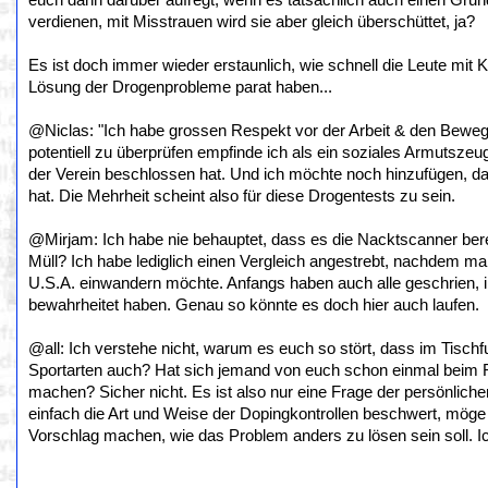
euch dann darüber aufregt, wenn es tatsächlich auch einen Grun
verdienen, mit Misstrauen wird sie aber gleich überschüttet, ja?
Es ist doch immer wieder erstaunlich, wie schnell die Leute mit 
Lösung der Drogenprobleme parat haben...
@Niclas: "Ich habe grossen Respekt vor der Arbeit & den Beweg
potentiell zu überprüfen empfinde ich als ein soziales Armutszeu
der Verein beschlossen hat. Und ich möchte noch hinzufügen, da
hat. Die Mehrheit scheint also für diese Drogentests zu sein.
@Mirjam: Ich habe nie behauptet, dass es die Nacktscanner berei
Müll? Ich habe lediglich einen Vergleich angestrebt, nachdem m
U.S.A. einwandern möchte. Anfangs haben auch alle geschrien, inz
bewahrheitet haben. Genau so könnte es doch hier auch laufen.
@all: Ich verstehe nicht, warum es euch so stört, dass im Tisch
Sportarten auch? Hat sich jemand von euch schon einmal beim 
machen? Sicher nicht. Es ist also nur eine Frage der persönlichen
einfach die Art und Weise der Dopingkontrollen beschwert, möge 
Vorschlag machen, wie das Problem anders zu lösen sein soll. Ic