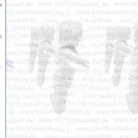
n
.
h