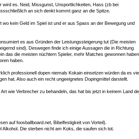
er wird es. Neid, Missgunst, Unsportlichkeiten, Hass (zb bei
ssschließlich an sich denkt kommt ganz an die Spitze.
t wo kein Geld im Spiel ist und er aus Spass an der Bewegung und
onsumiert es aus Gründen der Leistungssteigerung tut (Die meisten
eigernd sind). Deswegen finde ich einige Aussagen die in Richtung
 sein das die meisten nüchtern Spieler, mehr Matches gewonnen haben
loren haben.
irklich professionell dopen niemals Kokain einsetzen würden da es vie
n hat. Also auch ein recht ungeeignetes Dopingmittel darstellt.
Art wie Verbrecher zu behandeln, das hat bis jetzt in keinem Land de
n auf foosballboard.net, Bibelfestigkeit von Vorteil).
l Alkohol. Die sterben nicht am Koks, die saufen sich tot.