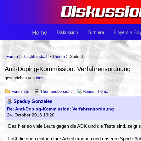
Home
Diskussion
Turniere
Players 4 Pla
Forum
>
Tischfussball
>
Thema
> Seite 3
Anti-Doping-Kommission: Verfahrensordnung
geschrieben von
ines
Forenliste
Themenübersicht
Neues Thema
Speddy Gonzales
Re: Anti-Doping-Kommission: Verfahrensordnung
24. October 2013 13:20
Das hier so viele Leute gegen die ADK und die Tests sind, zeigt 
Laßt die doch einfach Ihre Arbeit machen und unseren Sport säu