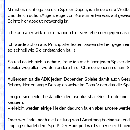
Mir ist es nicht egal ob sich Spieler Dopen, ich finde diese Wett
Und da ich schon Augenzeuge von Konsumenten war, auf gewissen
Schritt hier absolut notwendig ist.
Ich kann aber wirklich niemanden hier verstehen der gegen das g
Ich würde schon aus Prinzip alle Testen lassen die hier gegen e
so schnell wie Sie endstanden ist. :)
So und da ich nichts nehme, freue ich mich über jeden Spieler d
Spieler wegfallen, werden andere Ihrer Chance sehen in einem 
Außerdem tut die ADK jedem Dopenden Spieler damit auch Gesund
Johnny Horten sagte Beisspielsweise im Foos Video das die Sper
Drogen sind leider bestandteil der Tischfussball Geschichte und n
säubern.
Vielleicht werden einige Helden dadurch fallen aber andere werd
Oder wer findet noch die Leistung von l.Amstrong beeindrucken
Doping schadet dem Sport! Der Radsport wird sich vielleicht nie