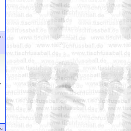
or
e
or