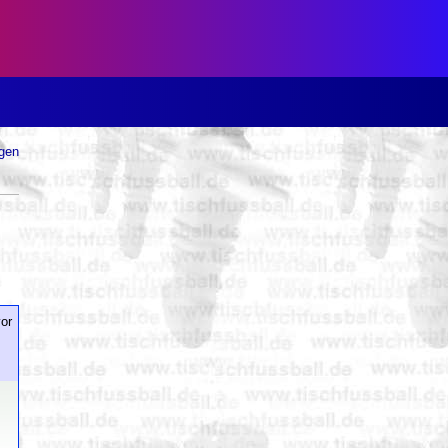
ugen
or