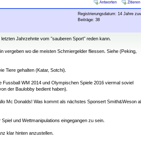
Antworten
Zitieren
Registrierungsdatum: 14 Jahre zuv
Beiträge: 38
er letzten Jahrzehnte vom "sauberen Sport" reden kann.
n vergeben wo die meisten Schmiergelder fliessen. Siehe (Peking,
 Tiere gehalten (Katar, Sotchi).
r die Fussball WM 2014 und Olympischen Spiele 2016 viermal soviel
on der Baulobby bedient haben).
allo Mc Donalds! Was kommt als nächstes Sponsert Smith&Weson a
r Spiel und Wettmanipulations eingegangen zu sein.
anz klar hinten anzustellen.