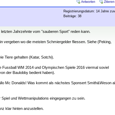
Antworten
Zitieren
Registrierungsdatum: 14 Jahre zuv
Beiträge: 38
er letzten Jahrzehnte vom "sauberen Sport" reden kann.
n vergeben wo die meisten Schmiergelder fliessen. Siehe (Peking,
 Tiere gehalten (Katar, Sotchi).
r die Fussball WM 2014 und Olympischen Spiele 2016 viermal soviel
on der Baulobby bedient haben).
allo Mc Donalds! Was kommt als nächstes Sponsert Smith&Weson a
r Spiel und Wettmanipulations eingegangen zu sein.
anz klar hinten anzustellen.