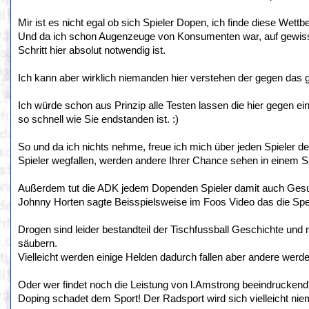
Mir ist es nicht egal ob sich Spieler Dopen, ich finde diese Wett
Und da ich schon Augenzeuge von Konsumenten war, auf gewissen
Schritt hier absolut notwendig ist.
Ich kann aber wirklich niemanden hier verstehen der gegen das g
Ich würde schon aus Prinzip alle Testen lassen die hier gegen e
so schnell wie Sie endstanden ist. :)
So und da ich nichts nehme, freue ich mich über jeden Spieler d
Spieler wegfallen, werden andere Ihrer Chance sehen in einem 
Außerdem tut die ADK jedem Dopenden Spieler damit auch Gesund
Johnny Horten sagte Beisspielsweise im Foos Video das die Sper
Drogen sind leider bestandteil der Tischfussball Geschichte und n
säubern.
Vielleicht werden einige Helden dadurch fallen aber andere werd
Oder wer findet noch die Leistung von l.Amstrong beeindrucken
Doping schadet dem Sport! Der Radsport wird sich vielleicht nie