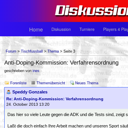
Home
Diskussion
Turniere
Players 4 Pla
Forum
>
Tischfussball
>
Thema
> Seite 3
Anti-Doping-Kommission: Verfahrensordnung
geschrieben von
ines
Forenliste
Themenübersicht
Neues Thema
Speddy Gonzales
Re: Anti-Doping-Kommission: Verfahrensordnung
24. October 2013 13:20
Das hier so viele Leute gegen die ADK und die Tests sind, zeigt 
Laßt die doch einfach Ihre Arbeit machen und unseren Sport säu