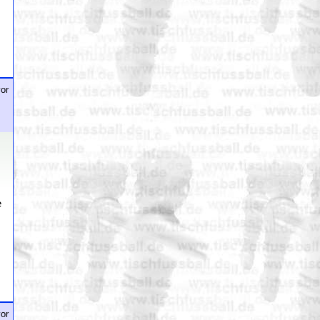
or
e
or