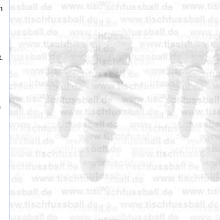
n
.
h