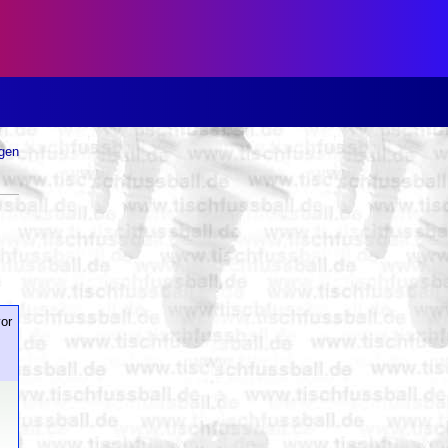
ugen
or