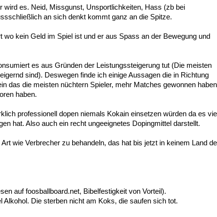
er wird es. Neid, Missgunst, Unsportlichkeiten, Hass (zb bei
ssschließlich an sich denkt kommt ganz an die Spitze.
t wo kein Geld im Spiel ist und er aus Spass an der Bewegung und
onsumiert es aus Gründen der Leistungssteigerung tut (Die meisten
eigernd sind). Deswegen finde ich einige Aussagen die in Richtung
 sein das die meisten nüchtern Spieler, mehr Matches gewonnen haben
loren haben.
irklich professionell dopen niemals Kokain einsetzen würden da es vie
n hat. Also auch ein recht ungeeignetes Dopingmittel darstellt.
Art wie Verbrecher zu behandeln, das hat bis jetzt in keinem Land de
n auf foosballboard.net, Bibelfestigkeit von Vorteil).
l Alkohol. Die sterben nicht am Koks, die saufen sich tot.