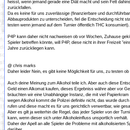
heisst, wenn jemand gerade eine Diät macht und sein Fett dahi
zurückfallen.
Da es keine für uns zuverlässige (finanzierbare und durchführb
Abbauprodukten zu unterscheiden, fiel die Entscheidung nicht st
testen wenn jemand auf dem Turnier öffentlich THC konsumiert).
P4P kann daher nicht nachweisen ob vor Wochen, Zuhause gekiff
Spieler betreffen könnte, will P4P, diese nicht in ihrer Freizeit "
Jahre zurückliegen kann.
@ chris marks
Daher leider Nein, es gibt keine Möglichkeit für uns, zu testen 
Auch deine Meinung zum Alkohol teile ich. Aber auch diese Entsch
Geld einen Alkomat kaufen, dieses Ergebniss währe aber vor Geric
bräuchten wir eine Unabhängige Instanz, die mit viel Papierkram 
wegen Alkohol kommt die Polizei definitiv nicht, das wurde durch 
rufen und diese macht es für uns gerichtlich verwertbar, wie gesa
Aber es gilt ja weiterhin die Regel, das jeder Spieler von der Tur
kann, wenn dieser sich unter Alkoholeinfluss unsportlich verhält.
Daher der Apell an alle Spieler die Probleme mit alkoholisierten 
darüber.