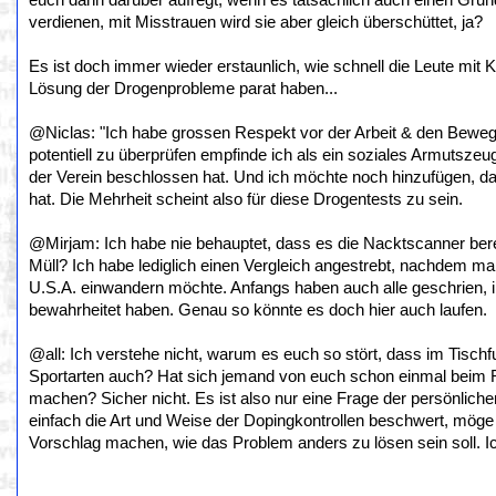
euch dann darüber aufregt, wenn es tatsächlich auch einen Grun
verdienen, mit Misstrauen wird sie aber gleich überschüttet, ja?
Es ist doch immer wieder erstaunlich, wie schnell die Leute mit 
Lösung der Drogenprobleme parat haben...
@Niclas: "Ich habe grossen Respekt vor der Arbeit & den Beweg
potentiell zu überprüfen empfinde ich als ein soziales Armutszeu
der Verein beschlossen hat. Und ich möchte noch hinzufügen, da
hat. Die Mehrheit scheint also für diese Drogentests zu sein.
@Mirjam: Ich habe nie behauptet, dass es die Nacktscanner berei
Müll? Ich habe lediglich einen Vergleich angestrebt, nachdem m
U.S.A. einwandern möchte. Anfangs haben auch alle geschrien, inz
bewahrheitet haben. Genau so könnte es doch hier auch laufen.
@all: Ich verstehe nicht, warum es euch so stört, dass im Tisch
Sportarten auch? Hat sich jemand von euch schon einmal beim 
machen? Sicher nicht. Es ist also nur eine Frage der persönlichen
einfach die Art und Weise der Dopingkontrollen beschwert, möge 
Vorschlag machen, wie das Problem anders zu lösen sein soll. Ic