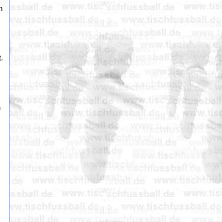
n
.
h