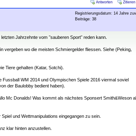
Antworten
Zitieren
Registrierungsdatum: 14 Jahre zuv
Beiträge: 38
er letzten Jahrzehnte vom "sauberen Sport" reden kann.
n vergeben wo die meisten Schmiergelder fliessen. Siehe (Peking,
 Tiere gehalten (Katar, Sotchi).
r die Fussball WM 2014 und Olympischen Spiele 2016 viermal soviel
on der Baulobby bedient haben).
allo Mc Donalds! Was kommt als nächstes Sponsert Smith&Weson a
r Spiel und Wettmanipulations eingegangen zu sein.
anz klar hinten anzustellen.