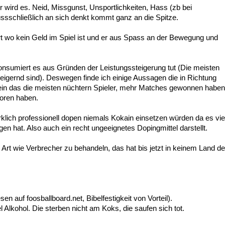
er wird es. Neid, Missgunst, Unsportlichkeiten, Hass (zb bei
ssschließlich an sich denkt kommt ganz an die Spitze.
t wo kein Geld im Spiel ist und er aus Spass an der Bewegung und
onsumiert es aus Gründen der Leistungssteigerung tut (Die meisten
eigernd sind). Deswegen finde ich einige Aussagen die in Richtung
 sein das die meisten nüchtern Spieler, mehr Matches gewonnen haben
loren haben.
irklich professionell dopen niemals Kokain einsetzen würden da es vie
n hat. Also auch ein recht ungeeignetes Dopingmittel darstellt.
Art wie Verbrecher zu behandeln, das hat bis jetzt in keinem Land de
n auf foosballboard.net, Bibelfestigkeit von Vorteil).
l Alkohol. Die sterben nicht am Koks, die saufen sich tot.