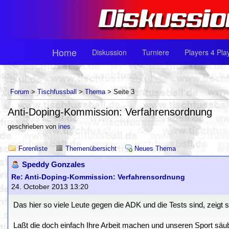
Home
Diskussion
Turniere
Players 4 Pla
Forum
>
Tischfussball
>
Thema
> Seite 3
Anti-Doping-Kommission: Verfahrensordnung
geschrieben von
ines
Forenliste
Themenübersicht
Neues Thema
Speddy Gonzales
Re: Anti-Doping-Kommission: Verfahrensordnung
24. October 2013 13:20
Das hier so viele Leute gegen die ADK und die Tests sind, zeigt 
Laßt die doch einfach Ihre Arbeit machen und unseren Sport säu