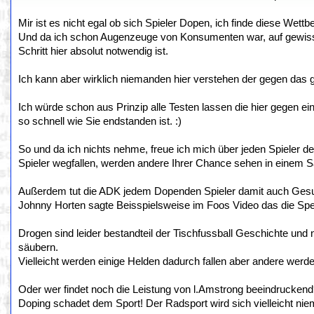
Mir ist es nicht egal ob sich Spieler Dopen, ich finde diese Wett
Und da ich schon Augenzeuge von Konsumenten war, auf gewissen
Schritt hier absolut notwendig ist.
Ich kann aber wirklich niemanden hier verstehen der gegen das g
Ich würde schon aus Prinzip alle Testen lassen die hier gegen e
so schnell wie Sie endstanden ist. :)
So und da ich nichts nehme, freue ich mich über jeden Spieler d
Spieler wegfallen, werden andere Ihrer Chance sehen in einem 
Außerdem tut die ADK jedem Dopenden Spieler damit auch Gesund
Johnny Horten sagte Beisspielsweise im Foos Video das die Sper
Drogen sind leider bestandteil der Tischfussball Geschichte und n
säubern.
Vielleicht werden einige Helden dadurch fallen aber andere werd
Oder wer findet noch die Leistung von l.Amstrong beeindrucken
Doping schadet dem Sport! Der Radsport wird sich vielleicht nie