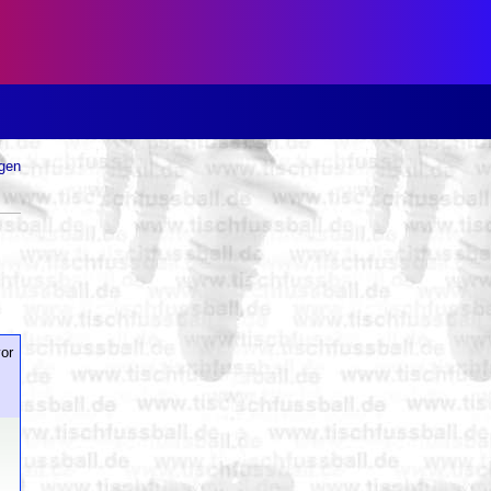
ugen
or