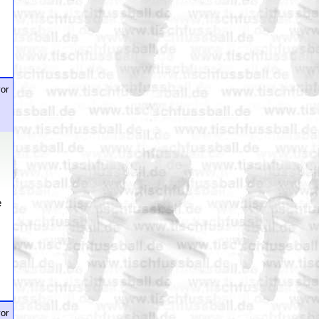
or
e
or