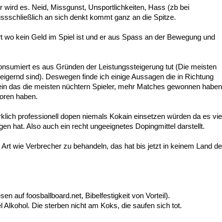
er wird es. Neid, Missgunst, Unsportlichkeiten, Hass (zb bei
ssschließlich an sich denkt kommt ganz an die Spitze.
t wo kein Geld im Spiel ist und er aus Spass an der Bewegung und
onsumiert es aus Gründen der Leistungssteigerung tut (Die meisten
eigernd sind). Deswegen finde ich einige Aussagen die in Richtung
 sein das die meisten nüchtern Spieler, mehr Matches gewonnen haben
loren haben.
irklich professionell dopen niemals Kokain einsetzen würden da es vie
n hat. Also auch ein recht ungeeignetes Dopingmittel darstellt.
Art wie Verbrecher zu behandeln, das hat bis jetzt in keinem Land de
n auf foosballboard.net, Bibelfestigkeit von Vorteil).
l Alkohol. Die sterben nicht am Koks, die saufen sich tot.