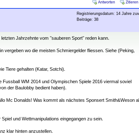
Antworten
Zitieren
Registrierungsdatum: 14 Jahre zuv
Beiträge: 38
er letzten Jahrzehnte vom "sauberen Sport" reden kann.
n vergeben wo die meisten Schmiergelder fliessen. Siehe (Peking,
 Tiere gehalten (Katar, Sotchi).
r die Fussball WM 2014 und Olympischen Spiele 2016 viermal soviel
on der Baulobby bedient haben).
allo Mc Donalds! Was kommt als nächstes Sponsert Smith&Weson a
r Spiel und Wettmanipulations eingegangen zu sein.
anz klar hinten anzustellen.