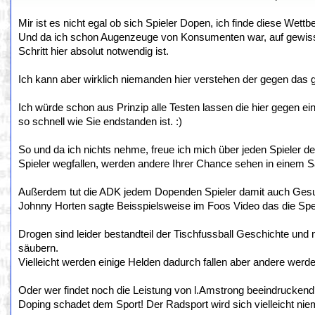
Mir ist es nicht egal ob sich Spieler Dopen, ich finde diese Wett
Und da ich schon Augenzeuge von Konsumenten war, auf gewissen
Schritt hier absolut notwendig ist.
Ich kann aber wirklich niemanden hier verstehen der gegen das g
Ich würde schon aus Prinzip alle Testen lassen die hier gegen e
so schnell wie Sie endstanden ist. :)
So und da ich nichts nehme, freue ich mich über jeden Spieler d
Spieler wegfallen, werden andere Ihrer Chance sehen in einem 
Außerdem tut die ADK jedem Dopenden Spieler damit auch Gesund
Johnny Horten sagte Beisspielsweise im Foos Video das die Sper
Drogen sind leider bestandteil der Tischfussball Geschichte und n
säubern.
Vielleicht werden einige Helden dadurch fallen aber andere werd
Oder wer findet noch die Leistung von l.Amstrong beeindrucken
Doping schadet dem Sport! Der Radsport wird sich vielleicht nie