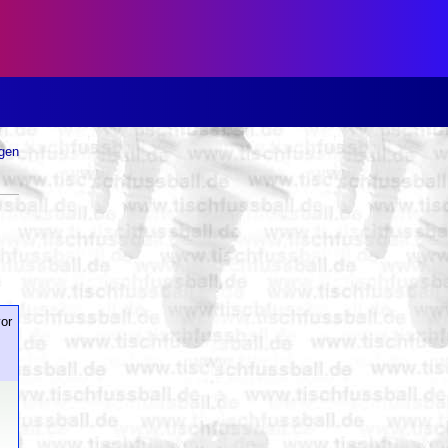
ugen
or