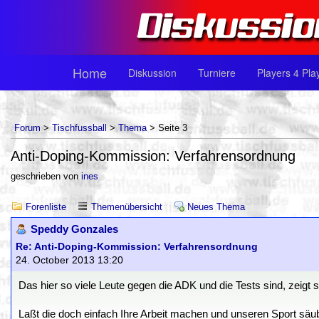
Home
Diskussion
Turniere
Players 4 Pla
Forum
>
Tischfussball
>
Thema
> Seite 3
Anti-Doping-Kommission: Verfahrensordnung
geschrieben von
ines
Forenliste
Themenübersicht
Neues Thema
Speddy Gonzales
Re: Anti-Doping-Kommission: Verfahrensordnung
24. October 2013 13:20
Das hier so viele Leute gegen die ADK und die Tests sind, zeigt 
Laßt die doch einfach Ihre Arbeit machen und unseren Sport säu