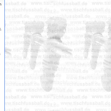
n
.
h