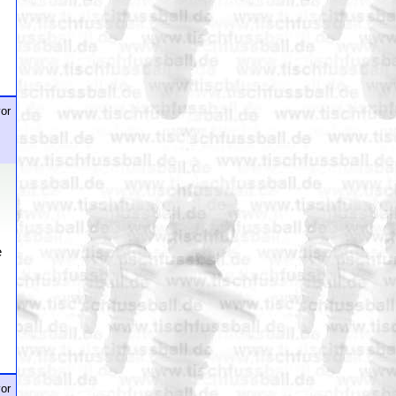
or
e
or