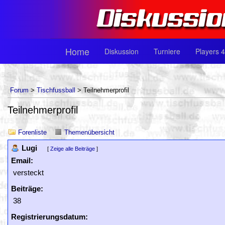
Home
Diskussion
Turniere
Players 4
Forum
>
Tischfussball
> Teilnehmerprofil
Teilnehmerprofil
Forenliste
Themenübersicht
Lugi
[
Zeige alle Beiträge
]
Email:
versteckt
Beiträge:
38
Registrierungsdatum: