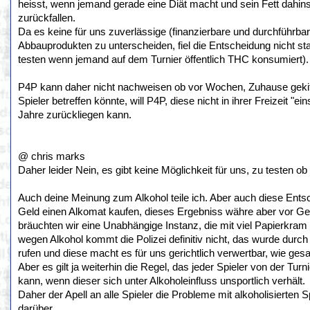
heisst, wenn jemand gerade eine Diät macht und sein Fett dahi
zurückfallen.
Da es keine für uns zuverlässige (finanzierbare und durchführb
Abbauprodukten zu unterscheiden, fiel die Entscheidung nicht st
testen wenn jemand auf dem Turnier öffentlich THC konsumiert).
P4P kann daher nicht nachweisen ob vor Wochen, Zuhause gekiff
Spieler betreffen könnte, will P4P, diese nicht in ihrer Freizeit "
Jahre zurückliegen kann.
@ chris marks
Daher leider Nein, es gibt keine Möglichkeit für uns, zu testen 
Auch deine Meinung zum Alkohol teile ich. Aber auch diese Entsch
Geld einen Alkomat kaufen, dieses Ergebniss währe aber vor Geric
bräuchten wir eine Unabhängige Instanz, die mit viel Papierkram 
wegen Alkohol kommt die Polizei definitiv nicht, das wurde durch 
rufen und diese macht es für uns gerichtlich verwertbar, wie gesa
Aber es gilt ja weiterhin die Regel, das jeder Spieler von der Tur
kann, wenn dieser sich unter Alkoholeinfluss unsportlich verhält.
Daher der Apell an alle Spieler die Probleme mit alkoholisierten 
darüber.