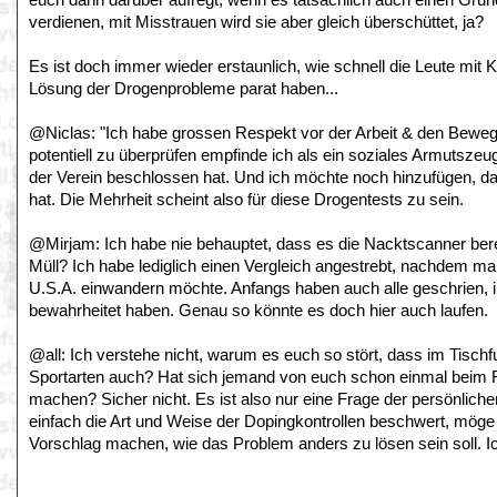
euch dann darüber aufregt, wenn es tatsächlich auch einen Grun
verdienen, mit Misstrauen wird sie aber gleich überschüttet, ja?
Es ist doch immer wieder erstaunlich, wie schnell die Leute mit 
Lösung der Drogenprobleme parat haben...
@Niclas: "Ich habe grossen Respekt vor der Arbeit & den Beweg
potentiell zu überprüfen empfinde ich als ein soziales Armutszeu
der Verein beschlossen hat. Und ich möchte noch hinzufügen, da
hat. Die Mehrheit scheint also für diese Drogentests zu sein.
@Mirjam: Ich habe nie behauptet, dass es die Nacktscanner berei
Müll? Ich habe lediglich einen Vergleich angestrebt, nachdem m
U.S.A. einwandern möchte. Anfangs haben auch alle geschrien, inz
bewahrheitet haben. Genau so könnte es doch hier auch laufen.
@all: Ich verstehe nicht, warum es euch so stört, dass im Tisch
Sportarten auch? Hat sich jemand von euch schon einmal beim 
machen? Sicher nicht. Es ist also nur eine Frage der persönlichen
einfach die Art und Weise der Dopingkontrollen beschwert, möge 
Vorschlag machen, wie das Problem anders zu lösen sein soll. Ic