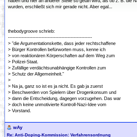
haben und hier an anderer Stelle so getan wird, als ob z. B. die 
wurden, erschließt sich mir gerade nicht. Aber egal...
thebodygroove schrieb:
-------------------------------------------------------
> "die Argumentationskette, dass jeder rechtschaffene
> Bürger Kontrollen befürworten muss, kenne ich
> von reaktionären Körperschaften auf dem Weg zum
> Polizei-Staat.
> Zufällige verdächtsunabhängige Kontrollen zum
> Schutz der Allgemeinheit."
>
> Na ja, ganz so ist es ja nicht. Es gab ja zuerst
> Beschwerden von Spielern über Drogenkonsum und
> dann die Entscheidung, dagegen vorzugehen. Das war
> doch keine unmotivierte Kontroll-Nazi-Idee vom
> Vorstand.
wAy
Re: Anti-Doping-Kommission: Verfahrensordnung