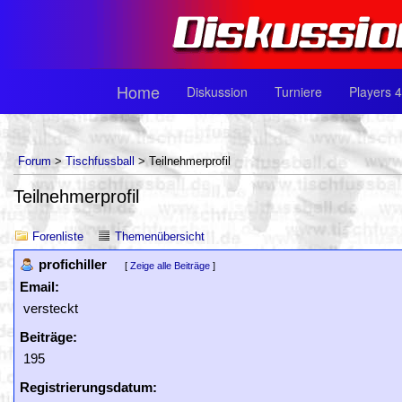
Home
Diskussion
Turniere
Players 4
Forum
>
Tischfussball
> Teilnehmerprofil
Teilnehmerprofil
Forenliste
Themenübersicht
profichiller
[
Zeige alle Beiträge
]
Email:
versteckt
Beiträge:
195
Registrierungsdatum: