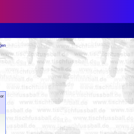
ugen
or