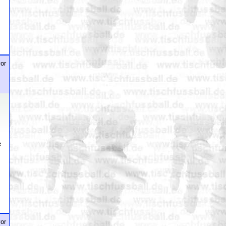
or
e
or