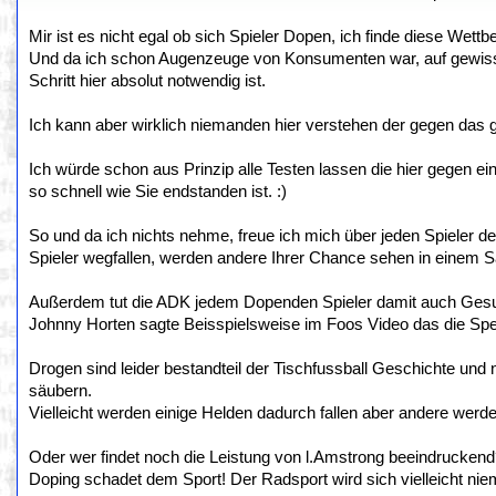
Mir ist es nicht egal ob sich Spieler Dopen, ich finde diese Wett
Und da ich schon Augenzeuge von Konsumenten war, auf gewissen
Schritt hier absolut notwendig ist.
Ich kann aber wirklich niemanden hier verstehen der gegen das g
Ich würde schon aus Prinzip alle Testen lassen die hier gegen e
so schnell wie Sie endstanden ist. :)
So und da ich nichts nehme, freue ich mich über jeden Spieler d
Spieler wegfallen, werden andere Ihrer Chance sehen in einem 
Außerdem tut die ADK jedem Dopenden Spieler damit auch Gesund
Johnny Horten sagte Beisspielsweise im Foos Video das die Sper
Drogen sind leider bestandteil der Tischfussball Geschichte und n
säubern.
Vielleicht werden einige Helden dadurch fallen aber andere werd
Oder wer findet noch die Leistung von l.Amstrong beeindrucken
Doping schadet dem Sport! Der Radsport wird sich vielleicht nie