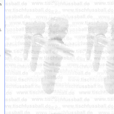
n
.
h