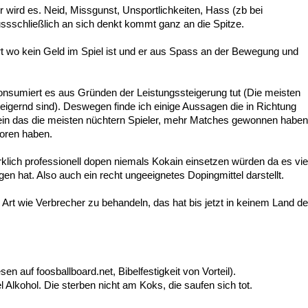
er wird es. Neid, Missgunst, Unsportlichkeiten, Hass (zb bei
ssschließlich an sich denkt kommt ganz an die Spitze.
t wo kein Geld im Spiel ist und er aus Spass an der Bewegung und
onsumiert es aus Gründen der Leistungssteigerung tut (Die meisten
eigernd sind). Deswegen finde ich einige Aussagen die in Richtung
 sein das die meisten nüchtern Spieler, mehr Matches gewonnen haben
loren haben.
irklich professionell dopen niemals Kokain einsetzen würden da es vie
n hat. Also auch ein recht ungeeignetes Dopingmittel darstellt.
Art wie Verbrecher zu behandeln, das hat bis jetzt in keinem Land de
n auf foosballboard.net, Bibelfestigkeit von Vorteil).
l Alkohol. Die sterben nicht am Koks, die saufen sich tot.