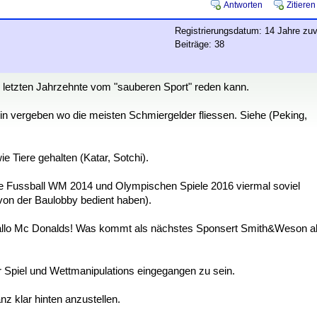
Antworten
Zitieren
Registrierungsdatum: 14 Jahre zuv
Beiträge: 38
er letzten Jahrzehnte vom "sauberen Sport" reden kann.
n vergeben wo die meisten Schmiergelder fliessen. Siehe (Peking,
 Tiere gehalten (Katar, Sotchi).
r die Fussball WM 2014 und Olympischen Spiele 2016 viermal soviel
on der Baulobby bedient haben).
allo Mc Donalds! Was kommt als nächstes Sponsert Smith&Weson a
r Spiel und Wettmanipulations eingegangen zu sein.
anz klar hinten anzustellen.