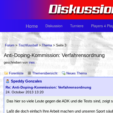
Home
Diskussion
Turniere
Players 4 Pla
Forum
>
Tischfussball
>
Thema
> Seite 3
Anti-Doping-Kommission: Verfahrensordnung
geschrieben von
ines
Forenliste
Themenübersicht
Neues Thema
Speddy Gonzales
Re: Anti-Doping-Kommission: Verfahrensordnung
24. October 2013 13:20
Das hier so viele Leute gegen die ADK und die Tests sind, zeigt 
Laßt die doch einfach Ihre Arbeit machen und unseren Sport säu