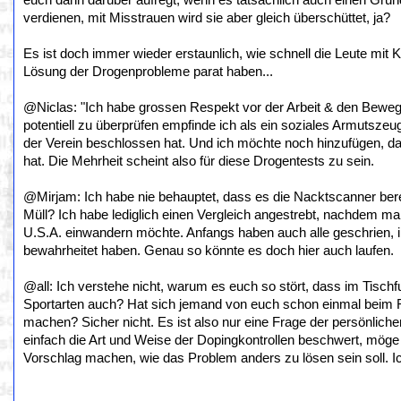
euch dann darüber aufregt, wenn es tatsächlich auch einen Grun
verdienen, mit Misstrauen wird sie aber gleich überschüttet, ja?
Es ist doch immer wieder erstaunlich, wie schnell die Leute mit 
Lösung der Drogenprobleme parat haben...
@Niclas: "Ich habe grossen Respekt vor der Arbeit & den Beweg
potentiell zu überprüfen empfinde ich als ein soziales Armutszeu
der Verein beschlossen hat. Und ich möchte noch hinzufügen, da
hat. Die Mehrheit scheint also für diese Drogentests zu sein.
@Mirjam: Ich habe nie behauptet, dass es die Nacktscanner berei
Müll? Ich habe lediglich einen Vergleich angestrebt, nachdem m
U.S.A. einwandern möchte. Anfangs haben auch alle geschrien, inz
bewahrheitet haben. Genau so könnte es doch hier auch laufen.
@all: Ich verstehe nicht, warum es euch so stört, dass im Tisch
Sportarten auch? Hat sich jemand von euch schon einmal beim 
machen? Sicher nicht. Es ist also nur eine Frage der persönlichen
einfach die Art und Weise der Dopingkontrollen beschwert, möge 
Vorschlag machen, wie das Problem anders zu lösen sein soll. Ic