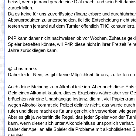
heisst, wenn jemand gerade eine Diät macht und sein Fett dahi
zurückfallen.
Da es keine für uns zuverlässige (finanzierbare und durchführb
Abbauprodukten zu unterscheiden, fiel die Entscheidung nicht st
testen wenn jemand auf dem Turnier öffentlich THC konsumiert).
P4P kann daher nicht nachweisen ob vor Wochen, Zuhause gekiff
Spieler betreffen könnte, will P4P, diese nicht in ihrer Freizeit "
Jahre zurückliegen kann.
@ chris marks
Daher leider Nein, es gibt keine Möglichkeit für uns, zu testen 
Auch deine Meinung zum Alkohol teile ich. Aber auch diese Entsch
Geld einen Alkomat kaufen, dieses Ergebniss währe aber vor Geric
bräuchten wir eine Unabhängige Instanz, die mit viel Papierkram 
wegen Alkohol kommt die Polizei definitiv nicht, das wurde durch 
rufen und diese macht es für uns gerichtlich verwertbar, wie gesa
Aber es gilt ja weiterhin die Regel, das jeder Spieler von der Tur
kann, wenn dieser sich unter Alkoholeinfluss unsportlich verhält.
Daher der Apell an alle Spieler die Probleme mit alkoholisierten 
darüber.