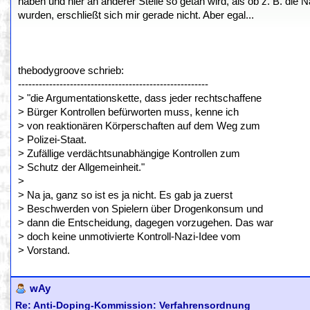
haben und hier an anderer Stelle so getan wird, als ob z. B. die 
wurden, erschließt sich mir gerade nicht. Aber egal...
thebodygroove schrieb:
-------------------------------------------------------
> "die Argumentationskette, dass jeder rechtschaffene
> Bürger Kontrollen befürworten muss, kenne ich
> von reaktionären Körperschaften auf dem Weg zum
> Polizei-Staat.
> Zufällige verdächtsunabhängige Kontrollen zum
> Schutz der Allgemeinheit."
>
> Na ja, ganz so ist es ja nicht. Es gab ja zuerst
> Beschwerden von Spielern über Drogenkonsum und
> dann die Entscheidung, dagegen vorzugehen. Das war
> doch keine unmotivierte Kontroll-Nazi-Idee vom
> Vorstand.
wAy
Re: Anti-Doping-Kommission: Verfahrensordnung