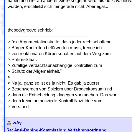
haben und hier an anderer Stelle so getan wird, als ob z. B. die 
wurden, erschließt sich mir gerade nicht. Aber egal...
thebodygroove schrieb:
-------------------------------------------------------
> "die Argumentationskette, dass jeder rechtschaffene
> Bürger Kontrollen befürworten muss, kenne ich
> von reaktionären Körperschaften auf dem Weg zum
> Polizei-Staat.
> Zufällige verdächtsunabhängige Kontrollen zum
> Schutz der Allgemeinheit."
>
> Na ja, ganz so ist es ja nicht. Es gab ja zuerst
> Beschwerden von Spielern über Drogenkonsum und
> dann die Entscheidung, dagegen vorzugehen. Das war
> doch keine unmotivierte Kontroll-Nazi-Idee vom
> Vorstand.
wAy
Re: Anti-Doping-Kommission: Verfahrensordnung