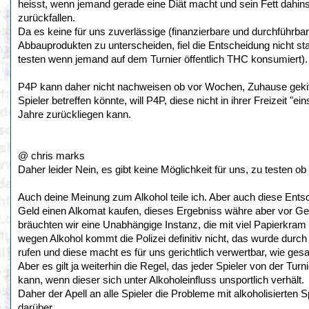
heisst, wenn jemand gerade eine Diät macht und sein Fett dahi
zurückfallen.
Da es keine für uns zuverlässige (finanzierbare und durchführb
Abbauprodukten zu unterscheiden, fiel die Entscheidung nicht st
testen wenn jemand auf dem Turnier öffentlich THC konsumiert).
P4P kann daher nicht nachweisen ob vor Wochen, Zuhause gekiff
Spieler betreffen könnte, will P4P, diese nicht in ihrer Freizeit "
Jahre zurückliegen kann.
@ chris marks
Daher leider Nein, es gibt keine Möglichkeit für uns, zu testen 
Auch deine Meinung zum Alkohol teile ich. Aber auch diese Entsch
Geld einen Alkomat kaufen, dieses Ergebniss währe aber vor Geric
bräuchten wir eine Unabhängige Instanz, die mit viel Papierkram 
wegen Alkohol kommt die Polizei definitiv nicht, das wurde durch 
rufen und diese macht es für uns gerichtlich verwertbar, wie gesa
Aber es gilt ja weiterhin die Regel, das jeder Spieler von der Tur
kann, wenn dieser sich unter Alkoholeinfluss unsportlich verhält.
Daher der Apell an alle Spieler die Probleme mit alkoholisierten 
darüber.