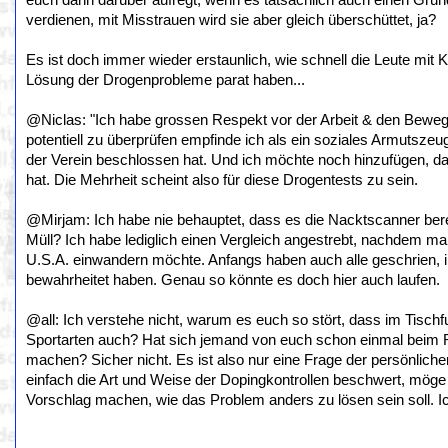
euch dann darüber aufregt, wenn es tatsächlich auch einen Grun
verdienen, mit Misstrauen wird sie aber gleich überschüttet, ja?
Es ist doch immer wieder erstaunlich, wie schnell die Leute mit 
Lösung der Drogenprobleme parat haben...
@Niclas: "Ich habe grossen Respekt vor der Arbeit & den Beweg
potentiell zu überprüfen empfinde ich als ein soziales Armutszeu
der Verein beschlossen hat. Und ich möchte noch hinzufügen, da
hat. Die Mehrheit scheint also für diese Drogentests zu sein.
@Mirjam: Ich habe nie behauptet, dass es die Nacktscanner berei
Müll? Ich habe lediglich einen Vergleich angestrebt, nachdem m
U.S.A. einwandern möchte. Anfangs haben auch alle geschrien, inz
bewahrheitet haben. Genau so könnte es doch hier auch laufen.
@all: Ich verstehe nicht, warum es euch so stört, dass im Tisch
Sportarten auch? Hat sich jemand von euch schon einmal beim 
machen? Sicher nicht. Es ist also nur eine Frage der persönlichen
einfach die Art und Weise der Dopingkontrollen beschwert, möge 
Vorschlag machen, wie das Problem anders zu lösen sein soll. Ic