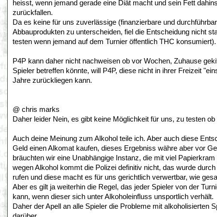
heisst, wenn jemand gerade eine Diät macht und sein Fett dahi
zurückfallen.
Da es keine für uns zuverlässige (finanzierbare und durchführb
Abbauprodukten zu unterscheiden, fiel die Entscheidung nicht st
testen wenn jemand auf dem Turnier öffentlich THC konsumiert).
P4P kann daher nicht nachweisen ob vor Wochen, Zuhause gekiff
Spieler betreffen könnte, will P4P, diese nicht in ihrer Freizeit "
Jahre zurückliegen kann.
@ chris marks
Daher leider Nein, es gibt keine Möglichkeit für uns, zu testen 
Auch deine Meinung zum Alkohol teile ich. Aber auch diese Entsch
Geld einen Alkomat kaufen, dieses Ergebniss währe aber vor Geric
bräuchten wir eine Unabhängige Instanz, die mit viel Papierkram 
wegen Alkohol kommt die Polizei definitiv nicht, das wurde durch 
rufen und diese macht es für uns gerichtlich verwertbar, wie gesa
Aber es gilt ja weiterhin die Regel, das jeder Spieler von der Tur
kann, wenn dieser sich unter Alkoholeinfluss unsportlich verhält.
Daher der Apell an alle Spieler die Probleme mit alkoholisierten 
darüber.