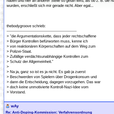
haben und hier an anderer Stelle so getan wird, als ob z. B. die 
wurden, erschließt sich mir gerade nicht. Aber egal...
thebodygroove schrieb:
-------------------------------------------------------
> "die Argumentationskette, dass jeder rechtschaffene
> Bürger Kontrollen befürworten muss, kenne ich
> von reaktionären Körperschaften auf dem Weg zum
> Polizei-Staat.
> Zufällige verdächtsunabhängige Kontrollen zum
> Schutz der Allgemeinheit."
>
> Na ja, ganz so ist es ja nicht. Es gab ja zuerst
> Beschwerden von Spielern über Drogenkonsum und
> dann die Entscheidung, dagegen vorzugehen. Das war
> doch keine unmotivierte Kontroll-Nazi-Idee vom
> Vorstand.
wAy
Re: Anti-Doping-Kommission: Verfahrensordnung