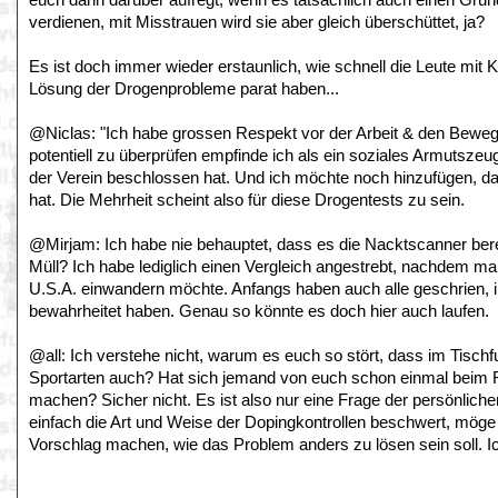
euch dann darüber aufregt, wenn es tatsächlich auch einen Grun
verdienen, mit Misstrauen wird sie aber gleich überschüttet, ja?
Es ist doch immer wieder erstaunlich, wie schnell die Leute mit 
Lösung der Drogenprobleme parat haben...
@Niclas: "Ich habe grossen Respekt vor der Arbeit & den Beweg
potentiell zu überprüfen empfinde ich als ein soziales Armutszeu
der Verein beschlossen hat. Und ich möchte noch hinzufügen, da
hat. Die Mehrheit scheint also für diese Drogentests zu sein.
@Mirjam: Ich habe nie behauptet, dass es die Nacktscanner berei
Müll? Ich habe lediglich einen Vergleich angestrebt, nachdem m
U.S.A. einwandern möchte. Anfangs haben auch alle geschrien, inz
bewahrheitet haben. Genau so könnte es doch hier auch laufen.
@all: Ich verstehe nicht, warum es euch so stört, dass im Tisch
Sportarten auch? Hat sich jemand von euch schon einmal beim 
machen? Sicher nicht. Es ist also nur eine Frage der persönlichen
einfach die Art und Weise der Dopingkontrollen beschwert, möge 
Vorschlag machen, wie das Problem anders zu lösen sein soll. Ic