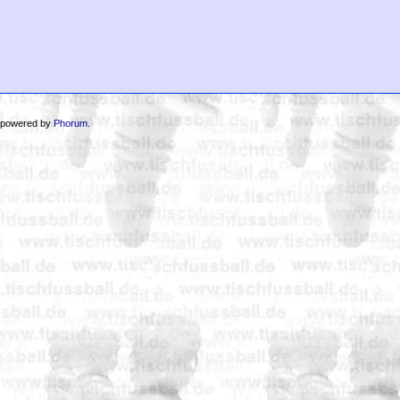
 powered by
Phorum
.