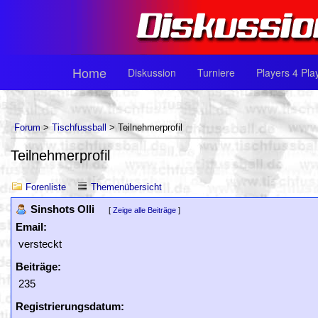
Home
Diskussion
Turniere
Players 4 Pla
Forum
>
Tischfussball
> Teilnehmerprofil
Teilnehmerprofil
Forenliste
Themenübersicht
Sinshots Olli
[
Zeige alle Beiträge
]
Email:
versteckt
Beiträge:
235
Registrierungsdatum: