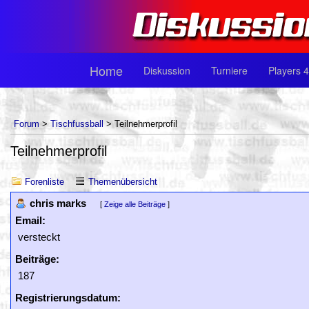
Home
Diskussion
Turniere
Players 4
Forum
>
Tischfussball
> Teilnehmerprofil
Teilnehmerprofil
Forenliste
Themenübersicht
chris marks
[
Zeige alle Beiträge
]
Email:
versteckt
Beiträge:
187
Registrierungsdatum: