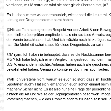
euch dann darüber aufregt, wenn es tatsächlich auch einen Grun
verdienen, mit Misstrauen wird sie aber gleich überschüttet, ja?
Es ist doch immer wieder erstaunlich, wie schnell die Leute mit 
Lösung der Drogenprobleme parat haben...
@Niclas: "Ich habe grossen Respekt vor der Arbeit & den Beweg
potentiell zu überprüfen empfinde ich als ein soziales Armutszeu
der Verein beschlossen hat. Und ich möchte noch hinzufügen, da
hat. Die Mehrheit scheint also für diese Drogentests zu sein.
@Mirjam: Ich habe nie behauptet, dass es die Nacktscanner berei
Müll? Ich habe lediglich einen Vergleich angestrebt, nachdem m
U.S.A. einwandern möchte. Anfangs haben auch alle geschrien, inz
bewahrheitet haben. Genau so könnte es doch hier auch laufen.
@all: Ich verstehe nicht, warum es euch so stört, dass im Tisch
Sportarten auch? Hat sich jemand von euch schon einmal beim 
machen? Sicher nicht. Es ist also nur eine Frage der persönlichen
einfach die Art und Weise der Dopingkontrollen beschwert, möge 
Vorschlag machen, wie das Problem anders zu lösen sein soll. Ic