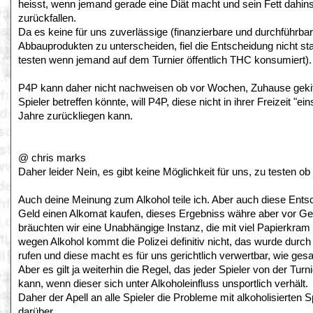
heisst, wenn jemand gerade eine Diät macht und sein Fett dahi
zurückfallen.
Da es keine für uns zuverlässige (finanzierbare und durchführb
Abbauprodukten zu unterscheiden, fiel die Entscheidung nicht st
testen wenn jemand auf dem Turnier öffentlich THC konsumiert).
P4P kann daher nicht nachweisen ob vor Wochen, Zuhause gekiff
Spieler betreffen könnte, will P4P, diese nicht in ihrer Freizeit "
Jahre zurückliegen kann.
@ chris marks
Daher leider Nein, es gibt keine Möglichkeit für uns, zu testen 
Auch deine Meinung zum Alkohol teile ich. Aber auch diese Entsch
Geld einen Alkomat kaufen, dieses Ergebniss währe aber vor Geric
bräuchten wir eine Unabhängige Instanz, die mit viel Papierkram 
wegen Alkohol kommt die Polizei definitiv nicht, das wurde durch 
rufen und diese macht es für uns gerichtlich verwertbar, wie gesa
Aber es gilt ja weiterhin die Regel, das jeder Spieler von der Tur
kann, wenn dieser sich unter Alkoholeinfluss unsportlich verhält.
Daher der Apell an alle Spieler die Probleme mit alkoholisierten 
darüber.