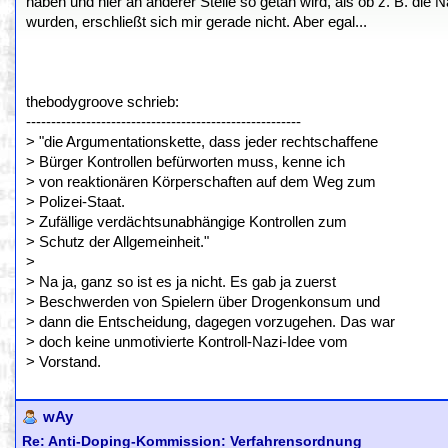
haben und hier an anderer Stelle so getan wird, als ob z. B. die 
wurden, erschließt sich mir gerade nicht. Aber egal...
thebodygroove schrieb:
-------------------------------------------------------
> "die Argumentationskette, dass jeder rechtschaffene
> Bürger Kontrollen befürworten muss, kenne ich
> von reaktionären Körperschaften auf dem Weg zum
> Polizei-Staat.
> Zufällige verdächtsunabhängige Kontrollen zum
> Schutz der Allgemeinheit."
>
> Na ja, ganz so ist es ja nicht. Es gab ja zuerst
> Beschwerden von Spielern über Drogenkonsum und
> dann die Entscheidung, dagegen vorzugehen. Das war
> doch keine unmotivierte Kontroll-Nazi-Idee vom
> Vorstand.
wAy
Re: Anti-Doping-Kommission: Verfahrensordnung